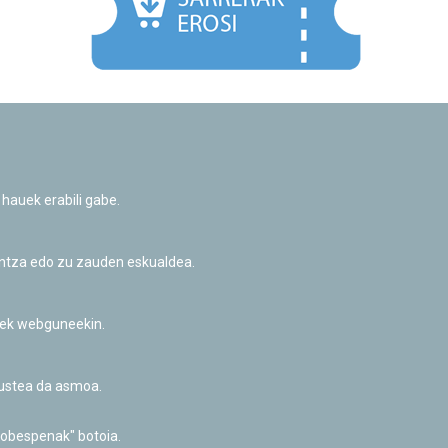
Facebook
Twitter
Youtube
Flickr
Instagr
 hauek erabili gabe.
Pribatutasun-politika eta Lege-oharra
Cookie-en politika
Informazio publikoa eskatzeko baimena
untza edo zu zauden eskualdea.
Irisgarritasuna
riek webguneekin.
akustea da asmoa.
hobespenak" botoia.