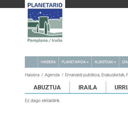
HASIERA
PLANETARIOA
ALBISTEAK
IZ
Hasiera
Agenda
Emanaldi publikoa, Erakusketak,
ABUZTUA
IRAILA
URR
Ez dago ekitaldirik.