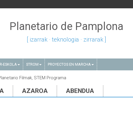
Planetario de Pamplona
[ izarrak · teknologia · zirrarak ]
AR-ESKOLA
STROM
PROYECTOS EN MARCHA
 Planetario Filmak, STEM Programa
IA
AZAROA
ABENDUA