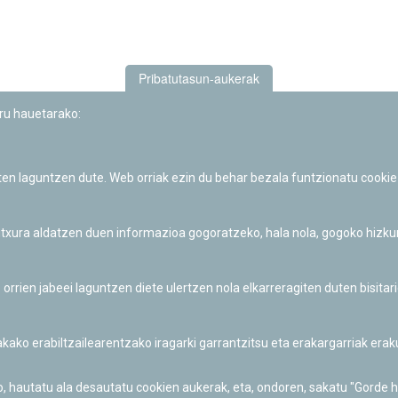
Pribatutasun-aukerak
uru hauetarako:
iten laguntzen dute. Web orriak ezin du behar bezala funtzionatu cookie
Iruñeko Planetarioaren zientzia-dibulgazio eta hezkuntza jarduerek
Fundación "la Caixa"ren sustapena dute.
 itxura aldatzen duen informazioa gogoratzeko, hala nola, gogoko hizk
ien jabeei laguntzen diete ulertzen nola elkarreragiten duten bisita
nakako erabiltzailearentzako iragarki garrantzitsu eta erakargarriak er
o, hautatu ala desautatu cookien aukerak, eta, ondoren, sakatu "Gorde 