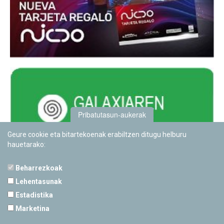
Pribatutasun-aukerak
Geure cookie eta bitartekoenak erabiltzen ditugu helburu
hauetarako:
Beharrezkoak
Lehentasunak
Estadistika
PAMPLONETARIOA
Marketina
Calle Sancho RamÃ­rez, s/n
31008 Pamplona, Navarra