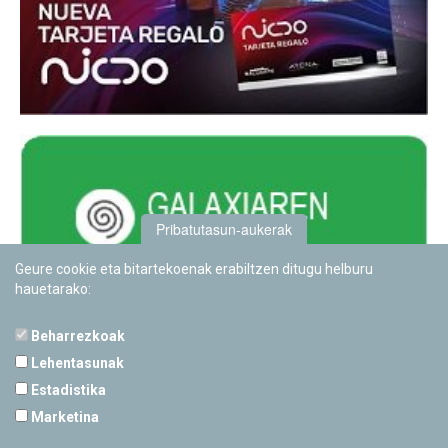
Pribatutasun-aukerak
Geure cookie eta bitartekoenak erabiltzen ditugu helburu
hauetarako:
Beharrezkoak
Lehentasunak
Estadistika
PAMPLONETARIOA
Marketina
Calle Sancho RamÃ­rez, s/n
31008 Pamplona, Navarra