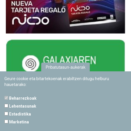
Pribatutasun-aukerak
Geure cookie eta bitartekoenak erabiltzen ditugu helburu
hauetarako:
Beharrezkoak
Lehentasunak
Estadistika
PAMPLONETARIOA
Marketina
Calle Sancho RamÃ­rez, s/n
31008 Pamplona, Navarra