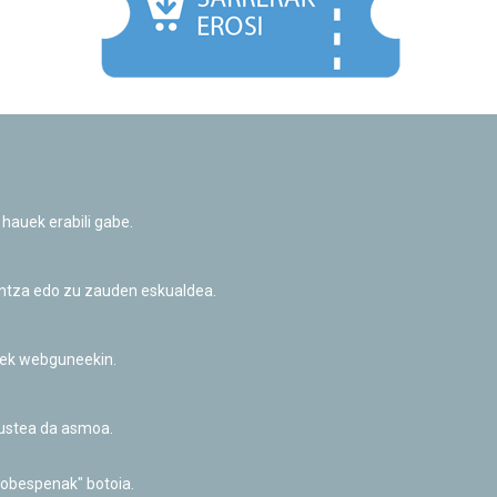
Facebook
Twitter
Youtube
Flickr
Instagr
 hauek erabili gabe.
Pribatutasun-politika eta Lege-oharra
Cookie-en politika
Informazio publikoa eskatzeko baimena
untza edo zu zauden eskualdea.
Irisgarritasuna
riek webguneekin.
akustea da asmoa.
hobespenak" botoia.