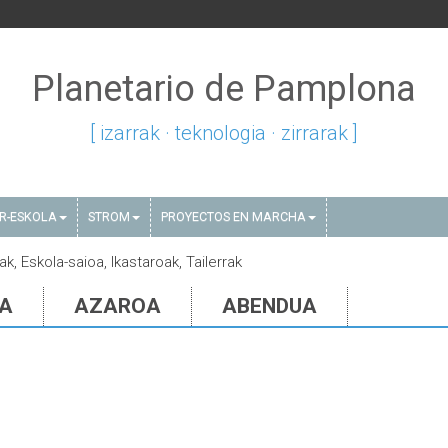
Planetario de Pamplona
[ izarrak · teknologia · zirrarak ]
AR-ESKOLA
STROM
PROYECTOS EN MARCHA
ak, Eskola-saioa, Ikastaroak, Tailerrak
IA
AZAROA
ABENDUA