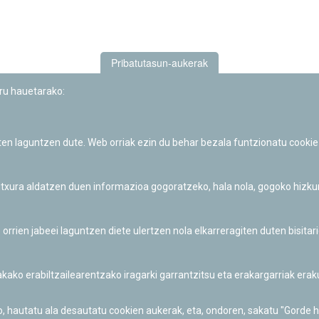
Pribatutasun-aukerak
uru hauetarako:
iten laguntzen dute. Web orriak ezin du behar bezala funtzionatu cookie
Iruñeko Planetarioaren zientzia-dibulgazio eta hezkuntza jarduerek
Fundación "la Caixa"ren sustapena dute.
 itxura aldatzen duen informazioa gogoratzeko, hala nola, gogoko hizk
ien jabeei laguntzen diete ulertzen nola elkarreragiten duten bisita
nakako erabiltzailearentzako iragarki garrantzitsu eta erakargarriak er
o, hautatu ala desautatu cookien aukerak, eta, ondoren, sakatu "Gorde 