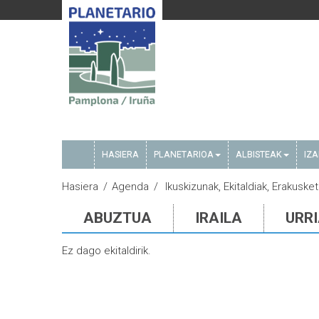
HASIERA
PLANETARIOA
ALBISTEAK
IZ
Hasiera
Agenda
Ikuskizunak, Ekitaldiak, Erakusket
ABUZTUA
IRAILA
URR
Ez dago ekitaldirik.