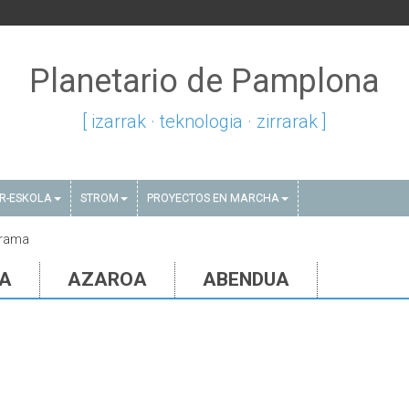
Planetario de Pamplona
[ izarrak · teknologia · zirrarak ]
AR-ESKOLA
STROM
PROYECTOS EN MARCHA
grama
IA
AZAROA
ABENDUA