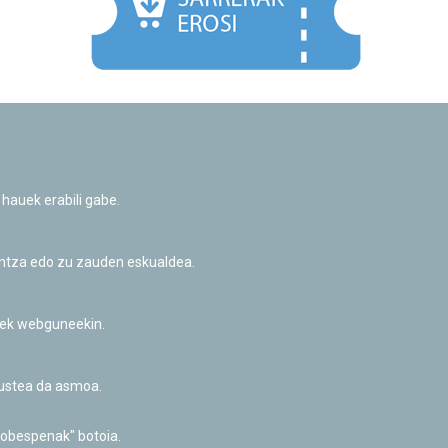
Facebook
Twitter
Youtube
Flickr
Instagr
 hauek erabili gabe.
Pribatutasun-politika eta Lege-oharra
Cookie-en politika
Informazio publikoa eskatzeko baimena
untza edo zu zauden eskualdea.
Irisgarritasuna
riek webguneekin.
akustea da asmoa.
hobespenak" botoia.