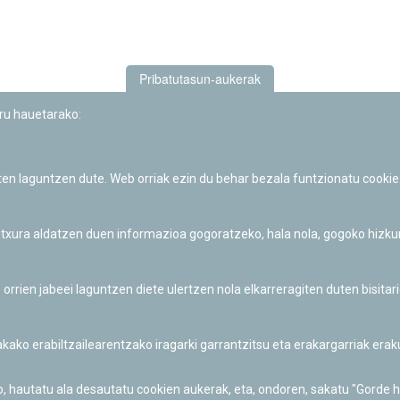
Pribatutasun-aukerak
uru hauetarako:
iten laguntzen dute. Web orriak ezin du behar bezala funtzionatu cookie
Iruñeko Planetarioaren zientzia-dibulgazio eta hezkuntza jarduerek
Fundación "la Caixa"ren sustapena dute.
 itxura aldatzen duen informazioa gogoratzeko, hala nola, gogoko hizk
ien jabeei laguntzen diete ulertzen nola elkarreragiten duten bisita
nakako erabiltzailearentzako iragarki garrantzitsu eta erakargarriak er
o, hautatu ala desautatu cookien aukerak, eta, ondoren, sakatu "Gorde 