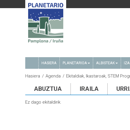
HASIERA
PLANETARIOA
ALBISTEAK
IZ
Hasiera
Agenda
Ekitaldiak, Ikastaroak, STEM Pro
ABUZTUA
IRAILA
URR
Ez dago ekitaldirik.