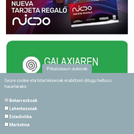
Pribatutasun-aukerak
Geure cookie eta bitartekoenak erabiltzen ditugu helburu
hauetarako:
Beharrezkoak
Lehentasunak
Estadistika
PAMPLONETARIOA
Marketina
Calle Sancho RamÃ­rez, s/n
31008 Pamplona, Navarra