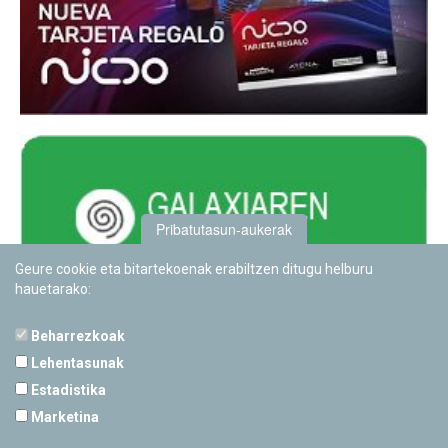
Pribatutasun-aukerak
Geure cookie eta bitartekoenak erabiltzen ditugu helburu
hauetarako:
Beharrezkoak
Lehentasunak
Estadistika
PAMPLONETARIOA
Marketina
Calle Sancho RamÃ­rez, s/n
31008 Pamplona, Navarra