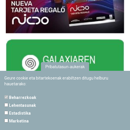
Pribatutasun-aukerak
Geure cookie eta bitartekoenak erabiltzen ditugu helburu
hauetarako:
Beharrezkoak
Lehentasunak
Estadistika
PAMPLONETARIOA
Marketina
Calle Sancho RamÃ­rez, s/n
31008 Pamplona, Navarra