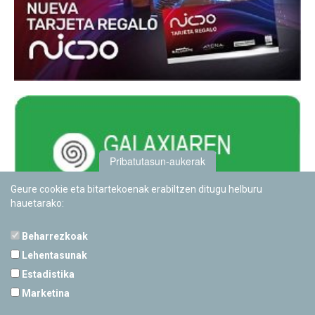
Pribatutasun-aukerak
Geure cookie eta bitartekoenak erabiltzen ditugu helburu
hauetarako:
Beharrezkoak
Lehentasunak
Estadistika
PAMPLONETARIOA
Marketina
Calle Sancho RamÃ­rez, s/n
31008 Pamplona, Navarra