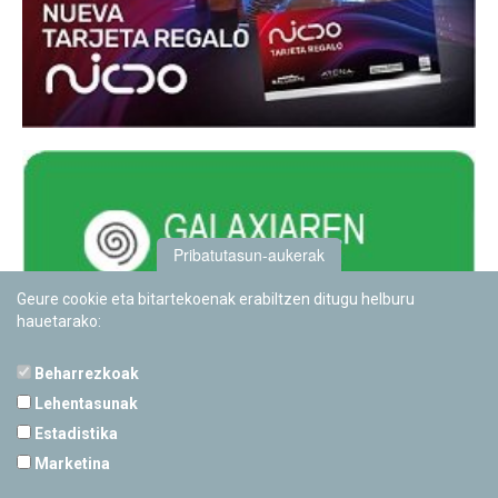
Pribatutasun-aukerak
Geure cookie eta bitartekoenak erabiltzen ditugu helburu
hauetarako:
Beharrezkoak
Lehentasunak
Estadistika
PAMPLONETARIOA
Marketina
Calle Sancho RamÃ­rez, s/n
31008 Pamplona, Navarra