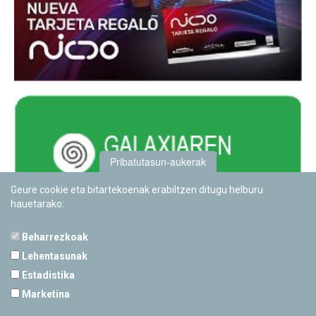
Pribatutasun-aukerak
Geure cookie eta bitartekoenak erabiltzen ditugu helburu
hauetarako:
Beharrezkoak
Lehentasunak
Estadistika
PAMPLONETARIOA
Marketina
Calle Sancho RamÃ­rez, s/n
31008 Pamplona, Navarra