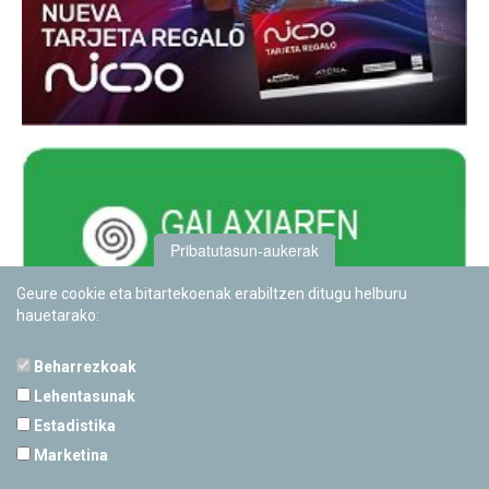
Pribatutasun-aukerak
Geure cookie eta bitartekoenak erabiltzen ditugu helburu
hauetarako:
Beharrezkoak
Lehentasunak
Estadistika
PAMPLONETARIOA
Marketina
Calle Sancho RamÃ­rez, s/n
31008 Pamplona, Navarra