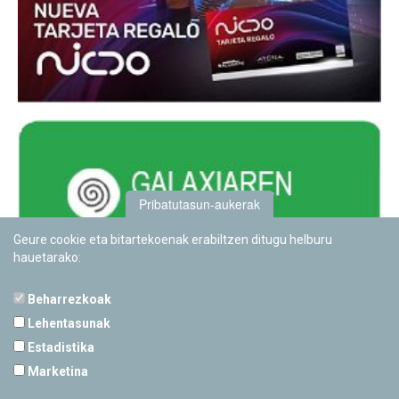
Pribatutasun-aukerak
Geure cookie eta bitartekoenak erabiltzen ditugu helburu
hauetarako:
Beharrezkoak
Lehentasunak
Estadistika
PAMPLONETARIOA
Marketina
Calle Sancho RamÃ­rez, s/n
31008 Pamplona, Navarra