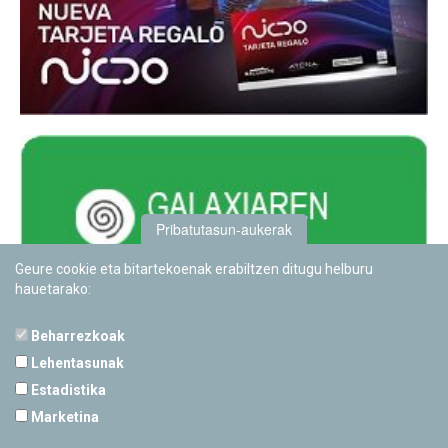
Pribatutasun-aukerak
Geure cookie eta bitartekoenak erabiltzen ditugu helburu
hauetarako:
Beharrezkoak
Lehentasunak
Estadistika
PAMPLONETARIOA
Marketina
Calle Sancho RamÃ­rez, s/n
31008 Pamplona, Navarra