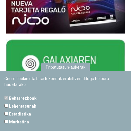
Pribatutasun-aukerak
Geure cookie eta bitartekoenak erabiltzen ditugu helburu
hauetarako:
Beharrezkoak
Lehentasunak
Estadistika
PAMPLONETARIOA
Marketina
Calle Sancho RamÃ­rez, s/n
31008 Pamplona, Navarra