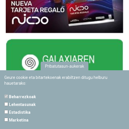
Pribatutasun-aukerak
Geure cookie eta bitartekoenak erabiltzen ditugu helburu
hauetarako:
Beharrezkoak
Lehentasunak
Estadistika
PAMPLONETARIOA
Marketina
Calle Sancho RamÃ­rez, s/n
31008 Pamplona, Navarra