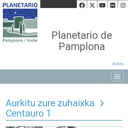
Facebook
Twiiter
Youtu
Fli
Planetario de
Pamplona
es
|
eu
Toggle
Aurkitu zure zuhaixka
Centauro 1