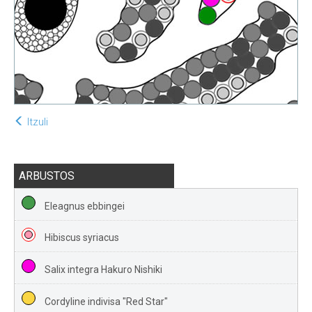
Itzuli
ARBUSTOS
Eleagnus ebbingei
Hibiscus syriacus
Salix integra Hakuro Nishiki
Cordyline indivisa "Red Star"