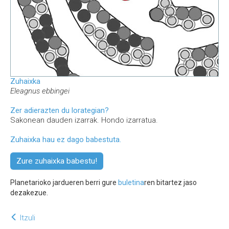
Zuhaixka
Eleagnus ebbingei
Zer adierazten du lorategian?
Sakonean dauden izarrak. Hondo izarratua.
Zuhaixka hau ez dago babestuta.
Zure zuhaixka babestu!
Planetarioko jardueren berri gure
buletina
ren bitartez jaso
dezakezue.
Itzuli