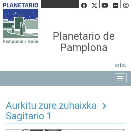
Facebook
Twiiter
Youtu
Fli
Planetario de
Pamplona
es
|
eu
Toggle
Aurkitu zure zuhaixka
Sagitario 1