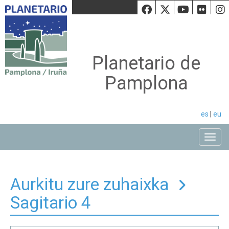
Facebook
Twiiter
Youtu
Fli
Planetario de
Pamplona
es
|
eu
Toggle
Aurkitu zure zuhaixka
Sagitario 4