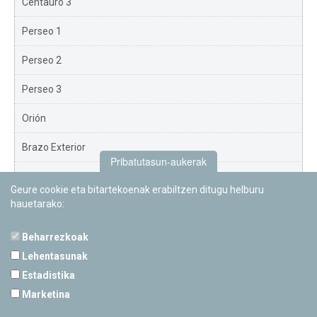
Centauro 3
Perseo 1
Perseo 2
Perseo 3
Orión
Brazo Exterior
Pribatutasun-aukerak
Brazo de Norma
Geure cookie eta bitartekoenak erabiltzen ditugu helburu
hauetarako:
Nuevo Exterior
Beharrezkoak
Lehentasunak
Estadistika
PAMPLONETARIOA
Marketina
Calle Sancho RamÃ­rez, s/n
31008 Pamplona, Navarra