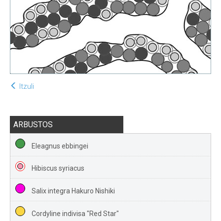
Itzuli
ARBUSTOS
Eleagnus ebbingei
Hibiscus syriacus
Salix integra Hakuro Nishiki
Cordyline indivisa "Red Star"