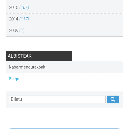
2015
(107)
2014
(117)
2009
(1)
ALBISTEAK
Nabarmendutakoak
Bloga
NABARMENDUAK