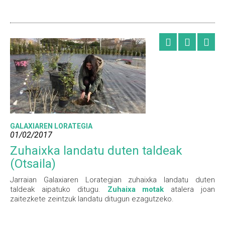
GALAXIAREN LORATEGIA
01/02/2017
Zuhaixka landatu duten taldeak
(Otsaila)
Jarraian Galaxiaren Lorategian zuhaixka landatu duten
taldeak aipatuko ditugu.
Zuhaixa motak
atalera joan
zaitezkete zeintzuk landatu ditugun ezagutzeko.