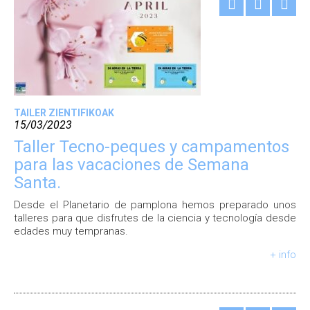
TAILER ZIENTIFIKOAK
15/03/2023
Taller Tecno-peques y campamentos
para las vacaciones de Semana
Santa.
Desde el Planetario de pamplona hemos preparado unos
talleres para que disfrutes de la ciencia y tecnología desde
edades muy tempranas.
+ info