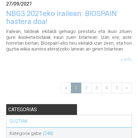
27/09/2021
NBG3 2021eko irailean: BIOSPAIN
hastera doa!
Irailean, taldeak ekitaldi gehiago prestatu eta ikusi zituen
gure ikasketa-bidaiak iraun zuen bitartean. Izan ere, aste
horretan bertan, Biospain’-eko hiru ekitaldi izan ziren, eta hori
guztia wikia aurrera ateratzeko lanean ari ginen bitartean.
+ info
«
1
2
3
4
5
»
CATEGORIAS
GUZTIAK
Kategoria gabe
(248)