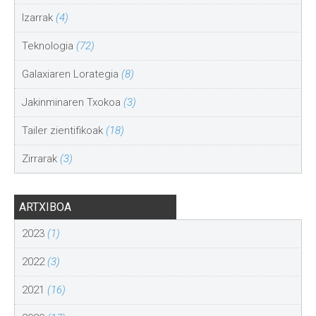
Izarrak
(4)
Teknologia
(72)
Galaxiaren Lorategia
(8)
Jakinminaren Txokoa
(3)
Tailer zientifikoak
(18)
Zirrarak
(3)
ARTXIBOA
2023
(1)
2022
(3)
2021
(16)