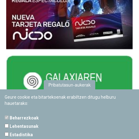
Pribatutasun-aukerak
Geure cookie eta bitartekoenak erabiltzen ditugu helburu
hauetarako:
Beharrezkoak
Lehentasunak
Estadistika