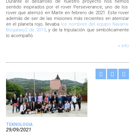
Durante el desarrollo de nuestro proyecto nos hemos
sentido inspirados por el rover Perseverance, uno de los
rover que aterrizó en Marte en febrero de 2021. Este rover
además de ser de las misiones más recientes en aterrizar
en el planeta rojo, llevaba
los nombres del equipo Navarra-
Biogalaxy2 de 2019
, y de la tripulación que simbólicamente
lo acompañó.
+ info
TEKNOLOGIA
29/09/2021