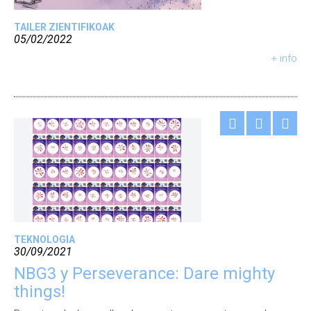
TAILER ZIENTIFIKOAK
05/02/2022
+ info
TEKNOLOGIA
30/09/2021
NBG3 y Perseverance: Dare mighty
things!