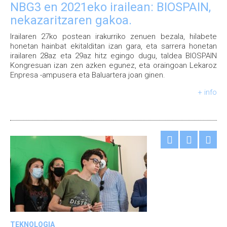
NBG3 en 2021eko irailean: BIOSPAIN,
nekazaritzaren gakoa.
Irailaren 27ko postean irakurriko zenuen bezala, hilabete
honetan hainbat ekitalditan izan gara, eta sarrera honetan
irailaren 28az eta 29az hitz egingo dugu, taldea BIOSPAIN
Kongresuan izan zen azken egunez, eta oraingoan Lekaroz
Enpresa -ampusera eta Baluartera joan ginen.
+ info
TEKNOLOGIA