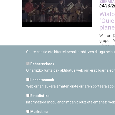
ZIRRARA
04/10/2
Wisto
"Quie
plane
Wiston (
grupo W
oficial
cambiar
Geure cookie eta bitartekoenak erabiltzen ditugu helb
Planeta
2017
Beharrezkoak
Oinarrizko funtzioak aktibatuz web orri erabilgarria eg
Lehentasunak
Web orriari aukera ematen diote orriaren portaera edo
Estadistika
Informazioa modu anonimoan bilduz eta emanez, web orr
Marketina