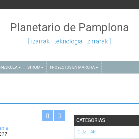
Planetario de Pamplona
[ izarrak · teknologia · zirrarak ]
AR-ESKOLA
STROM
PROYECTOS EN MARCHA
CATEGORIAS
OGIA
GUZTIAK
017