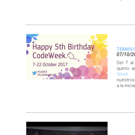
TEKNOL
07/10/2
Del 7 al
quinto a
Week
nuestro
a la inici