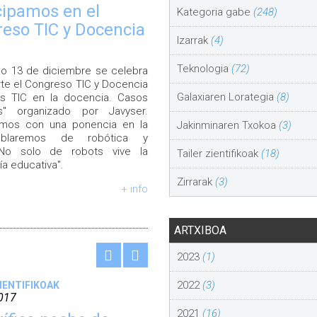
cipamos en el
Kategoria gabe
(248)
eso TIC y Docencia
Izarrak
(4)
Teknologia
(72)
mo 13 de diciembre se celebra
rte el Congreso TIC y Docencia
Galaxiaren Lorategia
(8)
as TIC en la docencia. Casos
os" organizado por Javyser.
pamos con una ponencia en la
Jakinminaren Txokoa
(3)
blaremos de robótica y
o solo de robots vive la
Tailer zientifikoak
(18)
ía educativa".
Zirrarak
(3)
+ info
ARTXIBOA
2023
(1)
2022
(3)
ZIENTIFIKOAK
017
2021
(16)