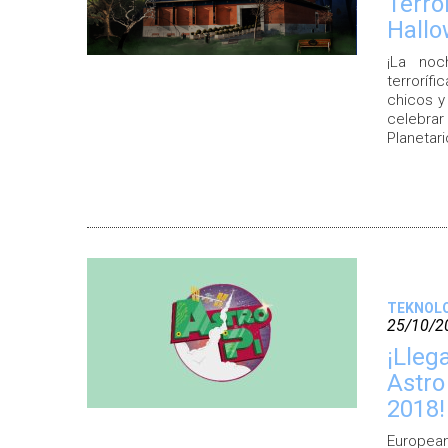
Terro
Hall
¡La noc
terrorífi
chicos y
celebrar
Planetari
TEKNOL
25/10/2
¡Lleg
Astro
2018!
European