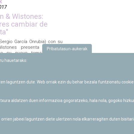
K
017
n & Wistones:
res cambiar de
ta"
Sergio García Onrubia) con su
istones presenta el vídeo
Pribatutasun-aukerak
 de su nuevo tema "Quieres
 de planeta", grabado en el
uru hauetarako:
rio de Pamplona en agosto de
+ info
iten laguntzen dute. Web orriak ezin du behar bezala funtzionatu cookie
 itxura aldatzen duen informazioa gogoratzeko, hala nola, gogoko hizk
«
1
2
3
4
»
ien jabeei laguntzen diete ulertzen nola elkarreragiten duten bisita