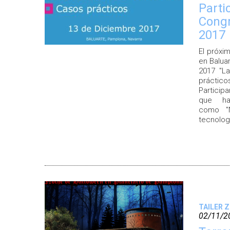
Parti
Congr
2017
El próxi
en Balua
2017 "L
práctic
Partici
que ha
como "N
tecnolog
TAILER 
02/11/2