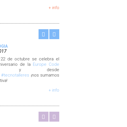
+ info
OGIA
017
 22 de octubre se celebra el
niversario de la
Europe Code
y desde
s
#tecnotalleres
¡nos sumamos
ativa!
+ info