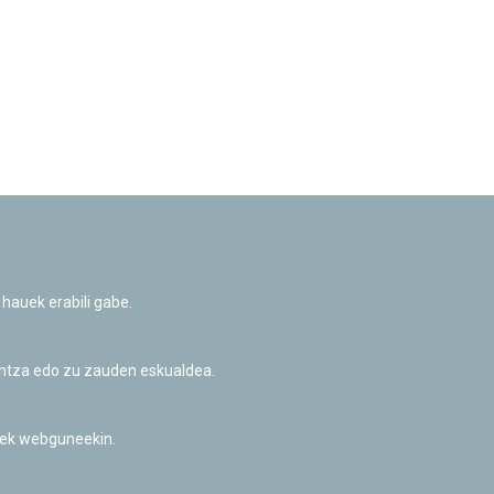
 hauek erabili gabe.
untza edo zu zauden eskualdea.
riek webguneekin.