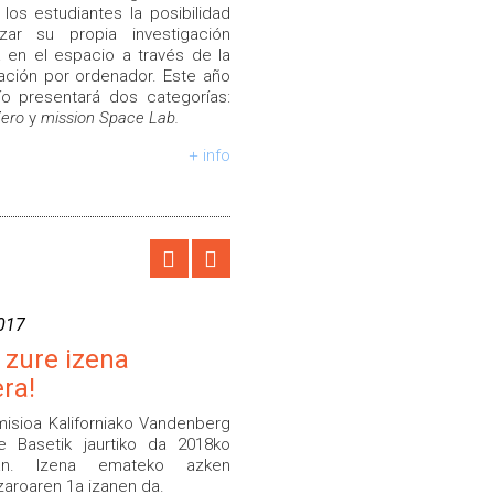
a los estudiantes la posibilidad
izar su propia investigación
ca en el espacio a través de la
ción por ordenador. Este año
ío presentará dos categorías:
Zero
y
mission Space Lab.
+ info
017
i zure izena
ra!
misioa Kaliforniako Vandenberg
e Basetik jaurtiko da 2018ko
ean. Izena emateko azken
zaroaren 1a izanen da.