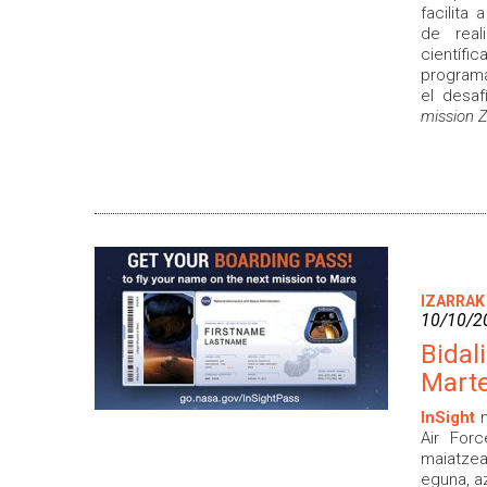
facilita 
de real
científi
programa
el desaf
mission 
IZARRAK
10/10/2
Bidal
Marte
InSight
Air Forc
maiatz
eguna, a