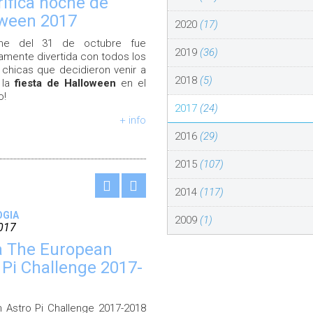
rífica noche de
oween 2017
2020
(17)
he del 31 de octubre fue
2019
(36)
camente divertida con todos los
 chicas que decidieron venir a
2018
(5)
 la
fiesta de Halloween
en el
o!
2017
(24)
+ info
2016
(29)
2015
(107)
2014
(117)
OGIA
2009
(1)
017
a The European
 Pi Challenge 2017-
 Astro Pi Challenge 2017-2018