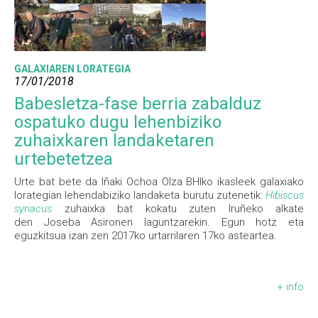
GALAXIAREN LORATEGIA
17/01/2018
Babesletza-fase berria zabalduz
ospatuko dugu lehenbiziko
zuhaixkaren landaketaren
urtebetetzea
Urte bat bete da Iñaki Ochoa Olza BHIko ikasleek galaxiako
lorategian lehendabiziko landaketa burutu zutenetik:
Hibiscus
syriacus
zuhaixka bat kokatu zuten Iruñeko alkate
den Joseba Asironen laguntzarekin. Egun hotz eta
eguzkitsua izan zen 2017ko urtarrilaren 17ko asteartea.
+ info