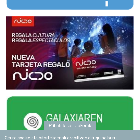
Pribatutasun-aukerak
Geure cookie eta bitartekoenak erabiltzen ditugu helburu