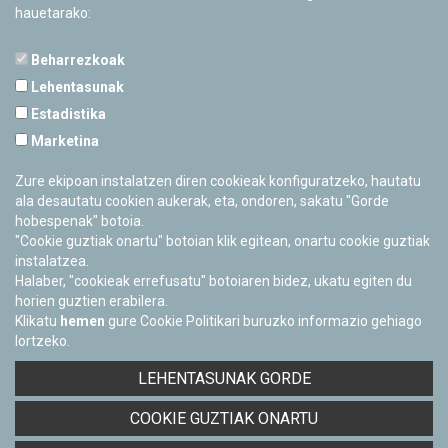
hauetarako:
Beharrezkoak
Lehentasunak
Estadistika
PAMPLONETARIOA
Marketina
Calle Sancho RamÃ­rez, s/n
31008 Pamplona, Navarra
Zure ekipoan instalatzen diren cookieak konfiguratzeko, hautatu
Cerrado Temporalmente
ala desautatu cookien aukerak, eta, ondoren, sakatu "Gorde
hobespenak" botoia.
"Cookie guztiak onartu" botoian klik egitean, onartu cookie guztiak
instalatzea.
Halaber, "cookieak errefusatu" botoiaren bidez, ukatu egiten du
horien guztien erabilera.
Klikatu
hemen
gure Cookie Politikari buruzko informazio gehiago
lortzeko.
Facebook
Twitter
Youtube
Flickr
Instagra
LEHENTASUNAK GORDE
Pribatutasun-politika eta Lege-oharra
COOKIE GUZTIAK ONARTU
Cookie-en politika