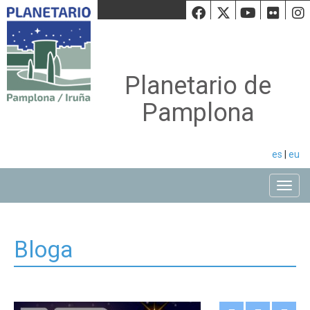
Facebook
Twiiter
Youtu
Fli
Planetario de
Pamplona
es
|
eu
Toggle
Bloga