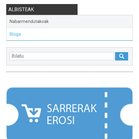
ALBISTEAK
Nabarmendutakoak
Bloga
NABARMENDUAK