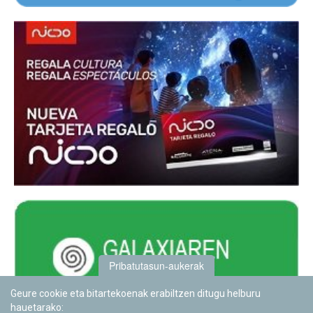
Pribatutasun-aukerak
Geure cookie eta bitartekoenak erabiltzen ditugu helburu
hauetarako: