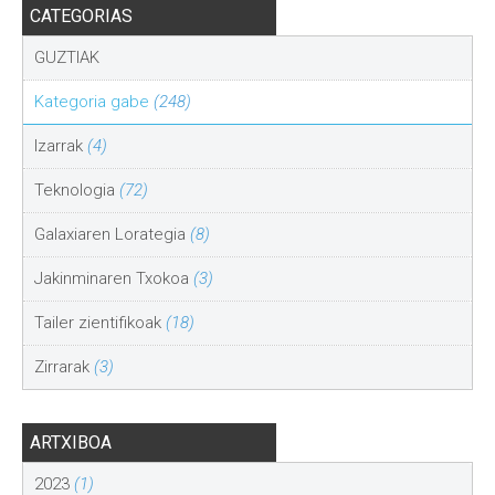
CATEGORIAS
GUZTIAK
Kategoria gabe
(248)
Izarrak
(4)
Teknologia
(72)
Galaxiaren Lorategia
(8)
Jakinminaren Txokoa
(3)
Tailer zientifikoak
(18)
Zirrarak
(3)
ARTXIBOA
2023
(1)