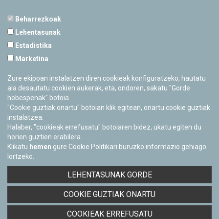
Beharrezkoak
Lehentasunak
Estadistika
PAMPLONETARIOA
Marketina
Calle Sancho RamÃ­rez, s/n
31008 Pamplona, Navarra
Zure ekipoan instalatzen diren cookieak konfiguratzeko, hautatu
Cerrado Temporalmente
ala desautatu cookien aukerak, eta, ondoren, sakatu "Gorde
hobespenak" botoia.
"Cookie guztiak onartu" botoian klik egitean, onartu cookie guztiak
instalatzea.
Halaber, "cookieak errefusatu" botoiaren bidez, ukatu egiten du
horien guztien erabilera.
Klikatu
hemen
gure Cookie Politikari buruzko informazio gehiago
lortzeko.
Facebook
Twitter
Youtube
Flickr
Instagra
LEHENTASUNAK GORDE
Pribatutasun-politika eta Lege-oharra
COOKIE GUZTIAK ONARTU
Cookie-en politika
Informazio publikoa eskatzeko baimena
COOKIEAK ERREFUSATU
Irisgarritasuna