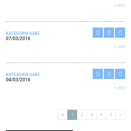
+ info
KATEGORIA GABE
07/03/2016
+ info
KATEGORIA GABE
04/03/2016
+ info
«
1
2
3
4
5
»