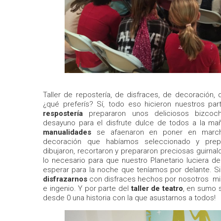
Taller de repostería, de disfraces, de decoración, 
¿qué preferís? Sí, todo eso hicieron nuestros pa
respostería
prepararon unos deliciosos bizcoc
desayuno para el disfrute dulce de todos a la mañ
manualidades
se afaenaron en poner en march
decoración que habíamos seleccionado y prepa
dibujaron, recortaron y prepararon preciosas guirnalda
lo necesario para que nuestro Planetario luciera de
esperar para la noche que teníamos por delante. Si
disfrazarnos
con disfraces hechos por nosotros mi
e ingenio. Y por parte del
taller de teatro
, en sumo 
desde 0 una historia con la que asustarnos a todos!