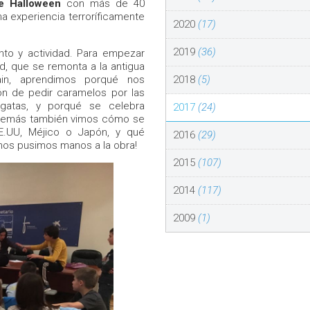
e Halloween
con más de 40
na experiencia terroríficamente
2020
(17)
2019
(36)
to y actividad. Para empezar
ad, que se remonta a la antigua
2018
(5)
hain, aprendimos porqué nos
ón de pedir caramelos por las
atas, y porqué se celebra
2017
(24)
 Además también vimos cómo se
E.UU, Méjico o Japón, y qué
2016
(29)
nos pusimos manos a la obra!
2015
(107)
2014
(117)
2009
(1)