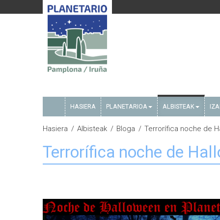
HASIERA
PLANETARIOA
ALBISTEAK
IZ
Hasiera
Albisteak
Bloga
Terrorífica noche de 
Terrorífica noche de Ha