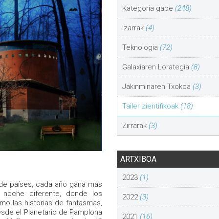
Kategoria gabe
(248)
Izarrak
(4)
Teknologia
(72)
Galaxiaren Lorategia
(8)
Jakinminaren Txokoa
(3)
Tailer zientifikoak
(18)
Zirrarak
(3)
ARTXIBOA
2023
(1)
 de países, cada año gana más
 noche diferente, donde los
2022
(3)
omo las historias de fantasmas,
esde el Planetario de Pamplona
2021
(16)