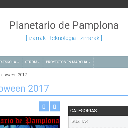
Planetario de Pamplona
[ izarrak · teknologia · zirrarak ]
AR-ESKOLA
STROM
PROYECTOS EN MARCHA
Halloween 2017
lloween 2017
CATEGORIAS
GUZTIAK