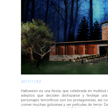
2017/11/02
Halloween es una fiesta, que celebrada en multitud
adeptos que deciden disfrazarse y festejar una
personajes terroríficos son los protagonistas, así c
comer muchas golosinas y ver películas de terror. D