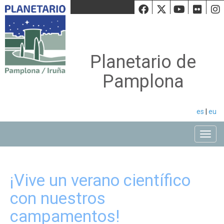
Facebook
Twiiter
Youtu
Fli
Planetario de
Pamplona
es
|
eu
Toggle
¡Vive un verano científico
con nuestros
campamentos!