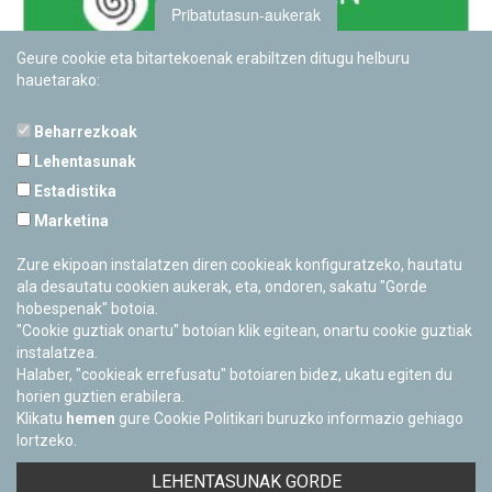
Pribatutasun-aukerak
Geure cookie eta bitartekoenak erabiltzen ditugu helburu
hauetarako:
Beharrezkoak
Lehentasunak
Estadistika
PAMPLONETARIOA
Marketina
Calle Sancho RamÃ­rez, s/n
31008 Pamplona, Navarra
Zure ekipoan instalatzen diren cookieak konfiguratzeko, hautatu
Cerrado Temporalmente
ala desautatu cookien aukerak, eta, ondoren, sakatu "Gorde
hobespenak" botoia.
"Cookie guztiak onartu" botoian klik egitean, onartu cookie guztiak
instalatzea.
Halaber, "cookieak errefusatu" botoiaren bidez, ukatu egiten du
horien guztien erabilera.
Klikatu
hemen
gure Cookie Politikari buruzko informazio gehiago
lortzeko.
Facebook
Twitter
Youtube
Flickr
Instagra
LEHENTASUNAK GORDE