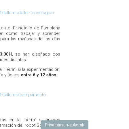
talleres/taller-tecnologico-
en el Planetario de Pamplona
n cómo trabajar y aprender
para las mañanas de los días
3:30H
, se han diseñado dos
des distintas.
a Tierra", si la experimentación,
ta y tienes
entre 6 y 12 años
.
11/talleres/campamento-
as en la Tierra" si quieres
Pribatutasun-aukerak
amación del robot Spike Prime