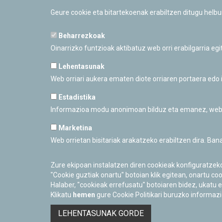
de LEGO, y tienes entre
10 y 14 años.
Geure cookie eta bitartekoenak erabiltzen ditugu helb
https://www.pamplonetario.org/es/agenda/2023-04-
tecnologico-24-horas-en-la-tierra
Beharrezkoak
Oinarrizko funtzioak aktibatuz web orri erabilgarria eg
Lehentasunak
Web orriari aukera ematen diote orriaren portaera edo
¡No te los pierdas, te esperamos este mes de abril
Estadistika
Informazioa modu anonimoan bilduz eta emanez, web orr
Marketina
Web orrietan bisitariak arakatzeko erabiltzen dira. Ba
PAMPLONETARIOA
Calle Sancho RamÃ­rez, s/n
31008 Pamplona, Navarra
Zure ekipoan instalatzen diren cookieak konfiguratzek
Cerrado Temporalmente
"Cookie guztiak onartu" botoian klik egitean, onartu coo
Halaber, "cookieak errefusatu" botoiaren bidez, ukatu e
Klikatu
hemen
gure Cookie Politikari buruzko informazi
LEHENTASUNAK GORDE