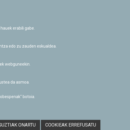
 hauek erabili gabe.
untza edo zu zauden eskualdea.
riek webguneekin.
akustea da asmoa.
Facebook
Twitter
Youtube
Flickr
Instagr
hobespenak" botoia.
Pribatutasun-politika eta Lege-oharra
Cookie-en politika
Informazio publikoa eskatzeko baimena
Irisgarritasuna
GUZTIAK ONARTU
COOKIEAK ERREFUSATU