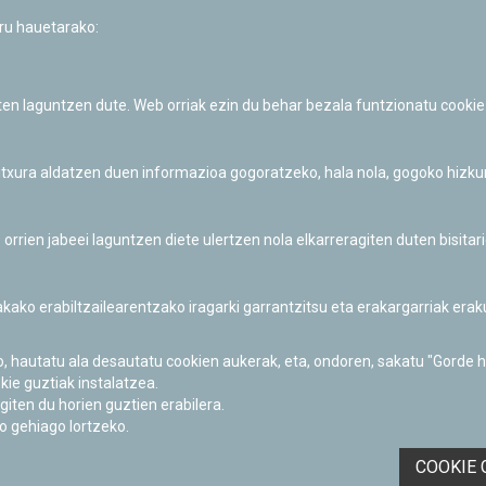
uru hauetarako:
11/talleres/campamento-
iten laguntzen dute. Web orriak ezin du behar bezala funtzionatu cookie
 itxura aldatzen duen informazioa gogoratzeko, hala nola, gogoko hizk
 en el Planetario de Pamplona!
Zerrendara itzuli
ien jabeei laguntzen diete ulertzen nola elkarreragiten duten bisita
nakako erabiltzailearentzako iragarki garrantzitsu eta erakargarriak er
o, hautatu ala desautatu cookien aukerak, eta, ondoren, sakatu "Gorde 
Iruñeko Planetarioaren zientzia-dibulgazio eta hezkuntza jarduerek
kie guztiak instalatzea.
Fundación "la Caixa"ren sustapena dute.
giten du horien guztien erabilera.
o gehiago lortzeko.
COOKIE 