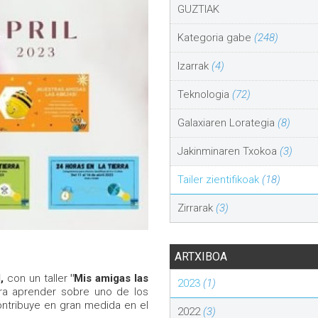
GUZTIAK
Kategoria gabe
(248)
Izarrak
(4)
Teknologia
(72)
Galaxiaren Lorategia
(8)
Jakinminaren Txokoa
(3)
Tailer zientifikoak
(18)
Zirrarak
(3)
ARTXIBOA
,
con un taller
"Mis amigas las
2023
(1)
ra aprender sobre uno de los
ntribuye en gran medida en el
2022
(3)