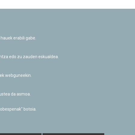
 hauek erabili gabe.
untza edo zu zauden eskualdea.
riek webguneekin.
akustea da asmoa.
Facebook
Twitter
Youtube
Flickr
Instagr
hobespenak" botoia.
Pribatutasun-politika eta Lege-oharra
Cookie-en politika
Informazio publikoa eskatzeko baimena
Irisgarritasuna