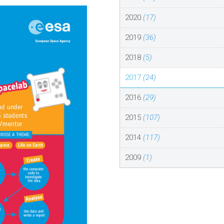
2020
(17)
2019
(36)
2018
(5)
2017
(24)
2016
(29)
2015
(107)
2014
(117)
2009
(1)