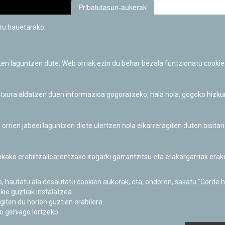
Pribatutasun-aukerak
uru hauetarako:
a web del proyecto:
astro-pi.org
.
iten laguntzen dute. Web orriak ezin du behar bezala funtzionatu cookie
 itxura aldatzen duen informazioa gogoratzeko, hala nola, gogoko hizk
rio
)
Zerrendara itzuli
ien jabeei laguntzen diete ulertzen nola elkarreragiten duten bisita
nakako erabiltzailearentzako iragarki garrantzitsu eta erakargarriak er
o, hautatu ala desautatu cookien aukerak, eta, ondoren, sakatu "Gorde 
Iruñeko Planetarioaren zientzia-dibulgazio eta hezkuntza jarduerek
kie guztiak instalatzea.
Fundación "la Caixa"ren sustapena dute.
giten du horien guztien erabilera.
o gehiago lortzeko.