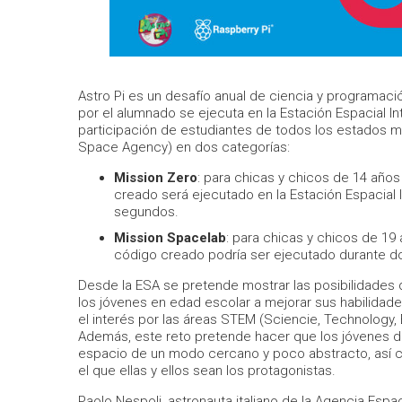
Astro Pi es un desafío anual de ciencia y programaci
por el alumnado se ejecuta en la Estación Espacial Int
participación de estudiantes de todos los estados 
Space Agency) en dos categorías:
Mission Zero
: para chicas y chicos de 14 año
creado será ejecutado en la Estación Espacial 
segundos.
Mission Spacelab
: para chicas y chicos de 1
código creado podría ser ejecutado durante dos
Desde la ESA se pretende mostrar las posibilidades 
los jóvenes en edad escolar a mejorar sus habilidade
el interés por las áreas STEM (Sciencie, Technology,
Además, este reto pretende hacer que los jóvenes de
espacio de un modo cercano y poco abstracto, así co
el que ellas y ellos sean los protagonistas.
Paolo Nespoli, astronauta italiano de la Agencia Esp