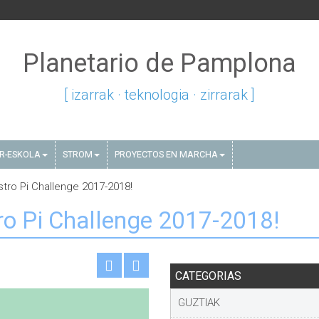
Planetario de Pamplona
[ izarrak · teknologia · zirrarak ]
AR-ESKOLA
STROM
PROYECTOS EN MARCHA
tro Pi Challenge 2017-2018!
ro Pi Challenge 2017-2018!
CATEGORIAS
GUZTIAK