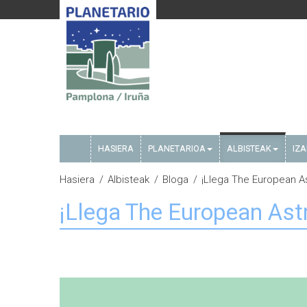
HASIERA
PLANETARIOA
ALBISTEAK
IZ
Hasiera
Albisteak
Bloga
¡Llega The European As
¡Llega The European Ast