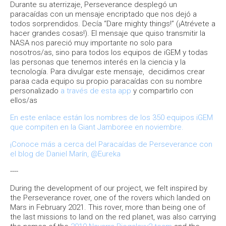
Durante su aterrizaje, Perseverance desplegó un
paracaídas con un mensaje encriptado que nos dejó a
todos sorprendidos. Decía “Dare mighty things!” (¡Atrévete a
hacer grandes cosas!). El mensaje que quiso transmitir la
NASA nos pareció muy importante no solo para
nosotros/as, sino para todos los equipos de iGEM y todas
las personas que tenemos interés en la ciencia y la
tecnología. Para divulgar este mensaje, decidimos crear
paraa cada equipo su propio paracaídas con su nombre
personalizado
a través de esta app
y compartirlo con
ellos/as
En este enlace están los nombres de los 350 equipos iGEM
que compiten en la Giant Jamboree en noviembre.
¡Conoce más a cerca del Paracaídas de Perseverance con
el blog de Daniel Marín, @Eureka
----
During the development of our project, we felt inspired by
the Perseverance rover, one of the rovers which landed on
Mars in February 2021. This rover, more than being one of
the last missions to land on the red planet, was also carrying