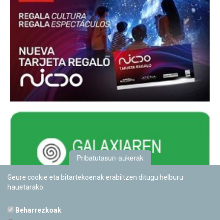
Pribatutasun-aukerak
Geure cookie eta bitartekoenak erabiltzen ditugu helburu
hauetarako:
Beharrezkoak