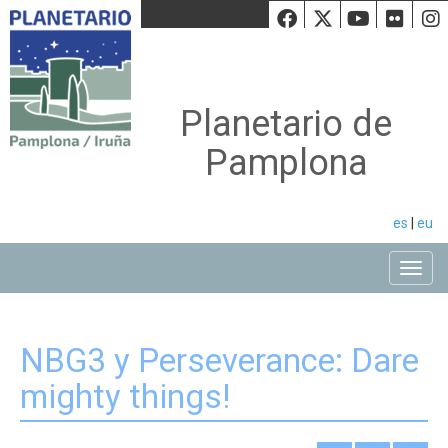
Facebook
Twiiter
Youtu
Fli
Planetario de
Pamplona
es
|
eu
Toggle
NBG3 y Perseverance: Dare
mighty things!