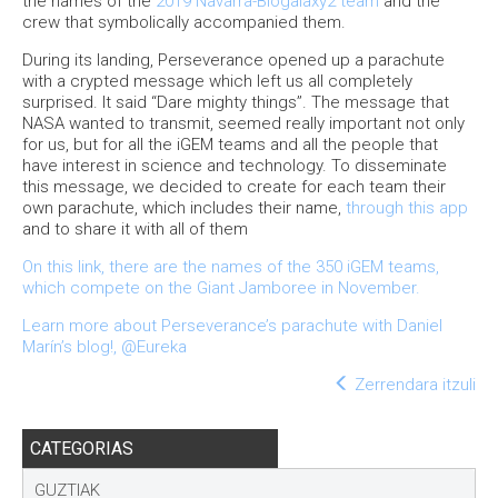
the names of the
2019 Navarra-Biogalaxy2 team
and the
crew that symbolically accompanied them.
During its landing, Perseverance opened up a parachute
with a crypted message which left us all completely
surprised. It said ‘‘Dare mighty things’’. The message that
NASA wanted to transmit, seemed really important not only
for us, but for all the iGEM teams and all the people that
have interest in science and technology. To disseminate
this message, we decided to create for each team their
own parachute, which includes their name,
through this app
and to share it with all of them
On this link, there are the names of the 350 iGEM teams,
which compete on the Giant Jamboree in November.
Learn more about Perseverance’s parachute with Daniel
Marín’s blog!, @Eureka
Zerrendara itzuli
CATEGORIAS
GUZTIAK