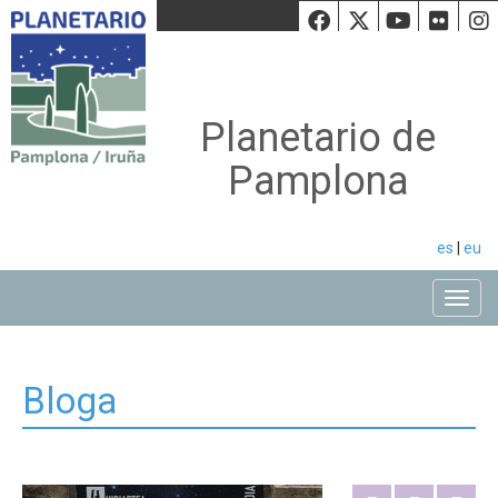
Facebook
Twiiter
Youtu
Fli
Planetario de
Pamplona
es
|
eu
Toggle
Bloga