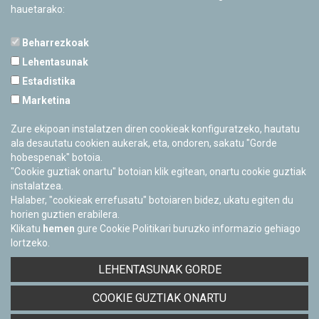
hauetarako:
Beharrezkoak
Lehentasunak
Estadistika
PAMPLONETARIOA
Marketina
Calle Sancho RamÃ­rez, s/n
31008 Pamplona, Navarra
Zure ekipoan instalatzen diren cookieak konfiguratzeko, hautatu
Cerrado Temporalmente
ala desautatu cookien aukerak, eta, ondoren, sakatu "Gorde
hobespenak" botoia.
"Cookie guztiak onartu" botoian klik egitean, onartu cookie guztiak
instalatzea.
Halaber, "cookieak errefusatu" botoiaren bidez, ukatu egiten du
horien guztien erabilera.
Klikatu
hemen
gure Cookie Politikari buruzko informazio gehiago
lortzeko.
Facebook
Twitter
Youtube
Flickr
Instagra
LEHENTASUNAK GORDE
Pribatutasun-politika eta Lege-oharra
COOKIE GUZTIAK ONARTU
Cookie-en politika