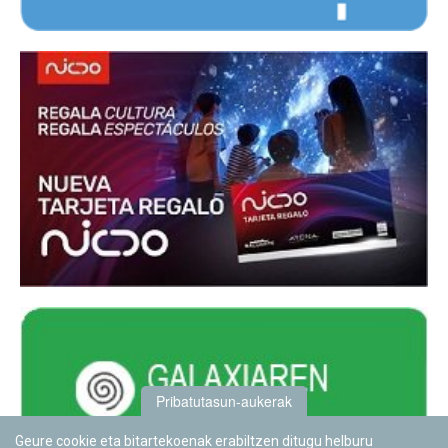
Pribatutasun-aukerak
Geure cookie eta bitartekoenak erabiltzen ditugu helburu