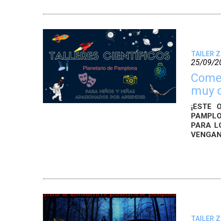
TAILER 
25/09/2
Come
muy c
¡ESTE 
PAMPLO
PARA L
VENGAN
TAILER 