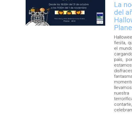
La no
del a
Hallo
Plane
Hallowee
fiesta, 
el mund
cargand
país, p
estamo
disfr
fantasma
momento.
llevamo
nuestra
terroríf
contart
celebra