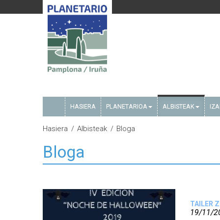
HASIERA
PLANETARIOA
ALBISTEAK
IZ
Hasiera
Albisteak
Bloga
Bloga
TAILER 
19/11/2