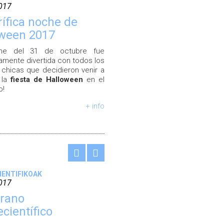
017
rífica noche de
oween 2017
he del 31 de octubre fue
camente divertida con todos los
 chicas que decidieron venir a
 la
fiesta de Halloween
en el
o!
+ info
ZIENTIFIKOAK
017
erano
científico