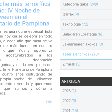
che más terrorífica
Kategoria gabe
(248)
ño: IV Noche de
Izarrak
(4)
ween en el
tario de Pamplona
Teknologia
(72)
n es una noche especial. Esta
Galaxiaren Lorategia
(8)
que hoy día se celebra en todo
o, a cada año que pasa se va
Jakinminaren Txokoa
(3)
o de más fuerza en nuestro
or lo que niños y mayores ya
Tailer zientifikoak
(18)
s acostumbrados a los
aces, la decoración
Zirrarak
(3)
górica y los dulces típicos del
 En el Planetario de Pamplona
s cuatro años disfrutando de
 propia noche de Halloween
ARTXIBOA
icamente divertida y queremos
e, qué hicimos y cómo la
2023
(1)
mos.
2022
(3)
+ info
2021
(16)