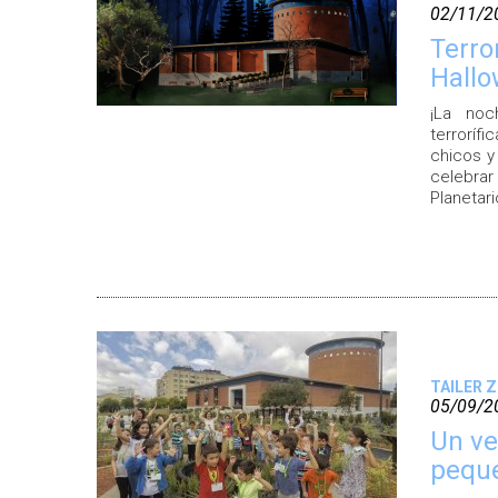
02/11/2
Terro
Hall
¡La noc
terrorífi
chicos y
celebrar
Planetari
TAILER 
05/09/2
Un v
peque