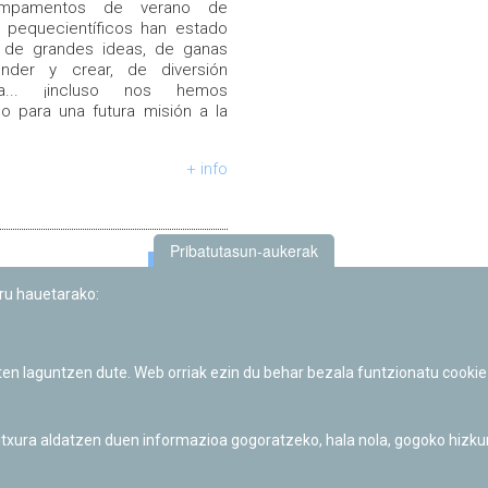
mpamentos de verano de
 pequecientíficos han estado
s de grandes ideas, de ganas
nder y crear, de diversión
ria... ¡incluso nos hemos
o para una futura misión a la
+ info
Pribatutasun-aukerak
uru hauetarako:
+ info
iten laguntzen dute. Web orriak ezin du behar bezala funtzionatu cookie
 itxura aldatzen duen informazioa gogoratzeko, hala nola, gogoko hizk
«
1
2
3
»