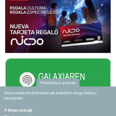
Pribatutasun-aukerak
Geure cookie eta bitartekoenak erabiltzen ditugu helburu
hauetarako:
Beharrezkoak