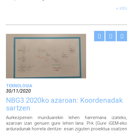
+ info
TEKNOLOGIA
30/11/2020
NBG3 2020ko azaroan: Koordenadak
sartzen
Aurkezpenen munduarekin lehen harremana izateko,
azaroan izan genuen gure lehen lana. PI-k (Gure iGEM-eko
arduradunak horrela deritze- esan ziguten proiektua osatzen