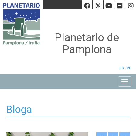
Facebook
Twiiter
Youtu
Fli
Planetario de
Pamplona
es
|
eu
Toggle
Bloga