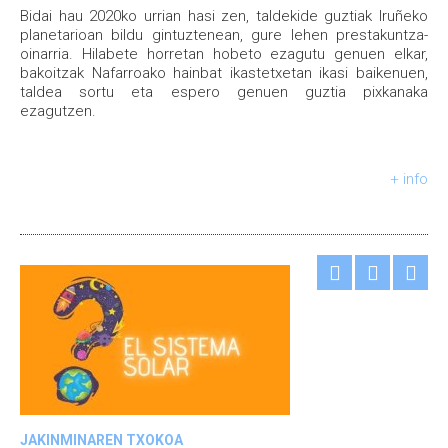
Bidai hau 2020ko urrian hasi zen, taldekide guztiak Iruñeko
planetarioan bildu gintuztenean, gure lehen prestakuntza-
oinarria. Hilabete horretan hobeto ezagutu genuen elkar,
bakoitzak Nafarroako hainbat ikastetxetan ikasi baikenuen,
taldea sortu eta espero genuen guztia pixkanaka
ezagutzen.
+ info
JAKINMINAREN TXOKOA