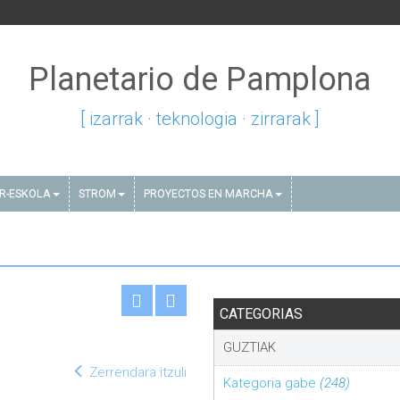
Planetario de Pamplona
[ izarrak · teknologia · zirrarak ]
AR-ESKOLA
STROM
PROYECTOS EN MARCHA
CATEGORIAS
GUZTIAK
Zerrendara itzuli
Kategoria gabe
(248)