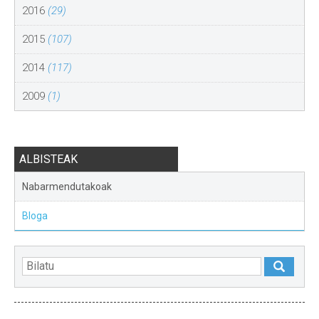
2016
(29)
2015
(107)
2014
(117)
2009
(1)
ALBISTEAK
Nabarmendutakoak
Bloga
NABARMENDUAK