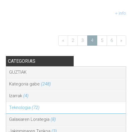
+ info
«
2
3
4
5
6
»
CATEGORIAS
GUZTIAK
Kategoria gabe
(248)
Izarrak
(4)
Teknologia
(72)
Galaxiaren Lorategia
(8)
Jakinminaren Txokoa
(3)