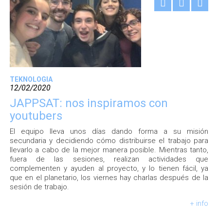
TEKNOLOGIA
12/02/2020
JAPPSAT: nos inspiramos con
youtubers
El equipo lleva unos días dando forma a su misión
secundaria y decidiendo cómo distribuirse el trabajo para
llevarlo a cabo de la mejor manera posible. Mientras tanto,
fuera de las sesiones, realizan actividades que
complementen y ayuden al proyecto, y lo tienen fácil, ya
que en el planetario, los viernes hay charlas después de la
sesión de trabajo.
+ info