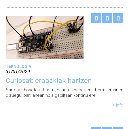
TEKNOLOGIA
31/01/2020
Curiosat: erabakiak hartzen
Sarrera honetan hartu ditugu erabakien berri emanen
dizuegu, bait lanean nola gabiltzan kontatu ere.
+ info