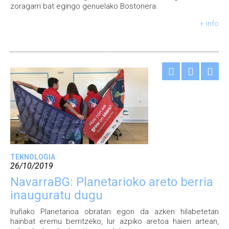
zoragarri bat egingo genuelako Bostonera.
+ info
TEKNOLOGIA
26/10/2019
NavarraBG: Planetarioko areto berria
inauguratu dugu
Iruñako Planetarioa obratan egon da azken hilabetetan
hainbat eremu berritzeko, lur azpiko aretoa haien artean,