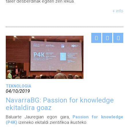
tailer desberdinak egiten zen lekua.
+ info
TEKNOLOGIA
04/10/2019
NavarraBG: Passion for knowledge
ekitaldira goaz
Baluarte Jauregian egon gara,
Passion for knowledge
(P4K)
izeneko ekitaldi zientifikoa ikusteko.