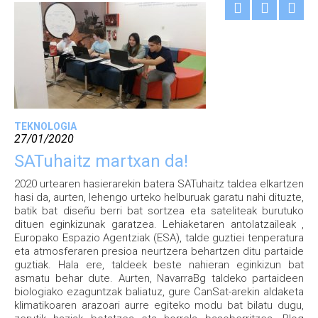
TEKNOLOGIA
27/01/2020
SATuhaitz martxan da!
2020 urtearen hasierarekin batera SATuhaitz taldea elkartzen
hasi da, aurten, lehengo urteko helburuak garatu nahi dituzte,
batik bat diseñu berri bat sortzea eta sateliteak burutuko
dituen eginkizunak garatzea. Lehiaketaren antolatzaileak ,
Europako Espazio Agentziak (ESA), talde guztiei tenperatura
eta atmosferaren presioa neurtzera behartzen ditu partaide
guztiak. Hala ere, taldeek beste nahieran eginkizun bat
asmatu behar dute. Aurten, NavarraBg taldeko partaideen
biologiako ezaguntzak baliatuz, gure CanSat-arekin aldaketa
klimatikoaren arazoari aurre egiteko modu bat bilatu dugu,