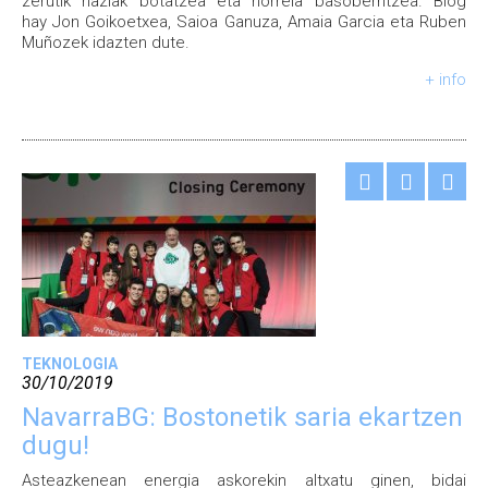
zerutik haziak botatzea eta horrela basoberritzea. Blog
hay Jon Goikoetxea, Saioa Ganuza, Amaia Garcia eta Ruben
Muñozek idazten dute.
+ info
TEKNOLOGIA
30/10/2019
NavarraBG: Bostonetik saria ekartzen
dugu!
Asteazkenean energia askorekin altxatu ginen, bidai