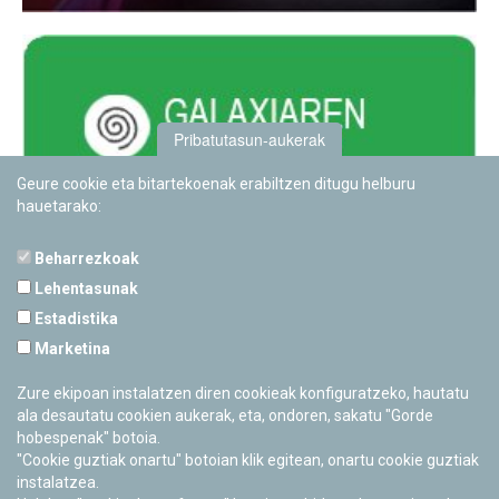
Pribatutasun-aukerak
Geure cookie eta bitartekoenak erabiltzen ditugu helburu
hauetarako:
Beharrezkoak
Lehentasunak
Estadistika
PAMPLONETARIOA
Marketina
Calle Sancho RamÃ­rez, s/n
31008 Pamplona, Navarra
Zure ekipoan instalatzen diren cookieak konfiguratzeko, hautatu
Cerrado Temporalmente
ala desautatu cookien aukerak, eta, ondoren, sakatu "Gorde
hobespenak" botoia.
"Cookie guztiak onartu" botoian klik egitean, onartu cookie guztiak
instalatzea.