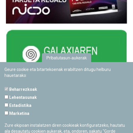
Pribatutasun-aukerak
Geure cookie eta bitartekoenak erabiltzen ditugu helburu
hauetarako:
Beharrezkoak
Lehentasunak
Estadistika
PAMPLONETARIOA
Marketina
Calle Sancho RamÃ­rez, s/n
31008 Pamplona, Navarra
Zure ekipoan instalatzen diren cookieak konfiguratzeko, hautatu
Cerrado Temporalmente
ala desautatu cookien aukerak, eta, ondoren, sakatu "Gorde