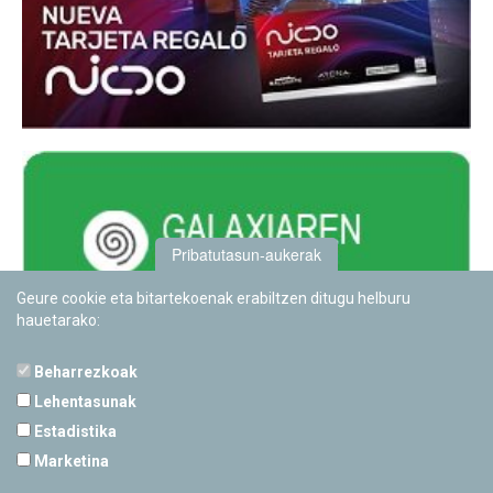
Pribatutasun-aukerak
Geure cookie eta bitartekoenak erabiltzen ditugu helburu
hauetarako:
Beharrezkoak
Lehentasunak
Estadistika
PAMPLONETARIOA
Marketina
Calle Sancho RamÃ­rez, s/n
31008 Pamplona, Navarra