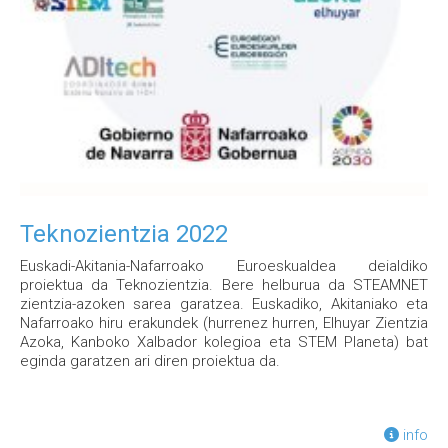
Teknozientzia 2022
Euskadi-Akitania-Nafarroako Euroeskualdea deialdiko
proiektua da Teknozientzia. Bere helburua da STEAMNET
zientzia-azoken sarea garatzea. Euskadiko, Akitaniako eta
Nafarroako hiru erakundek (hurrenez hurren, Elhuyar Zientzia
Azoka, Kanboko Xalbador kolegioa eta STEM Planeta) bat
eginda garatzen ari diren proiektua da.
info