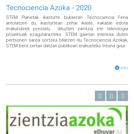
Tecnociencia Azoka - 2020
STEM Planetak ikasturte bukaeran Tecnociencia Feria
antolatzen du, ikasturtean zehar ikasle, irakasle edota
erakundeek prestatu dituzten zientzia ete teknologia
proiektuak ezagutarazteko. STEM gaietan interesa duten
pertsonen sarea sortzea bilatzen du Tecnociencia Azokak,
STEM bera zertan datzan publikoari erakusteko tresna gisa.
info