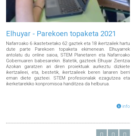
Elhuyar - Parekoen topaketa 2021
Nafarroako 6 ikastetxetako 62 gaztek eta 18 ikertzailek hartu
dute parte Parekoen topaketa ekimenean. Elhuyarrek
antolatu du online saioa, STEM Planetaren eta Nafarroako
Gobernuaren babesarekin. Batetik, gazteek Elhuyar Zientzia
Azokan garatzen ari diren proiektuak aurkeztu dizkiete
ikertzaileei, eta, bestetik, ikertzaileek beren lanaren berri
eman diete gazteei. STEM profesionalak ezagutzea eta
ikerketarekiko konpromisoa handitzea da helburua.
info