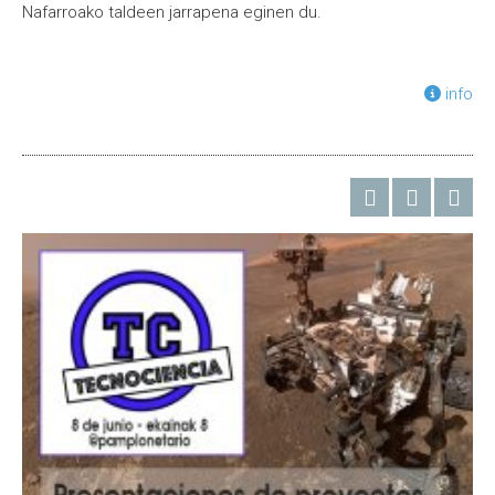
Nafarroako taldeen jarrapena eginen du.
info