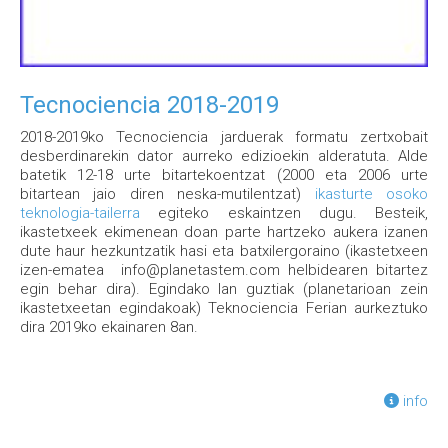
Tecnociencia 2018-2019
2018-2019ko Tecnociencia jarduerak formatu zertxobait
desberdinarekin dator aurreko edizioekin alderatuta. Alde
batetik 12-18 urte bitartekoentzat (2000 eta 2006 urte
bitartean jaio diren neska-mutilentzat)
ikasturte osoko
teknologia-tailerra
egiteko eskaintzen dugu. Besteik,
ikastetxeek ekimenean doan parte hartzeko aukera izanen
dute haur hezkuntzatik hasi eta batxilergoraino (ikastetxeen
izen-ematea info@planetastem.com helbidearen bitartez
egin behar dira). Egindako lan guztiak (planetarioan zein
ikastetxeetan egindakoak) Teknociencia Ferian aurkeztuko
dira 2019ko ekainaren 8an.
info