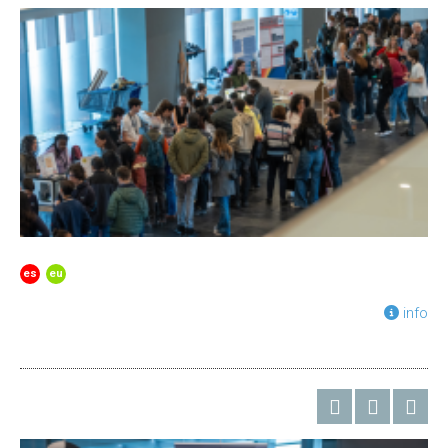
es
eu
info