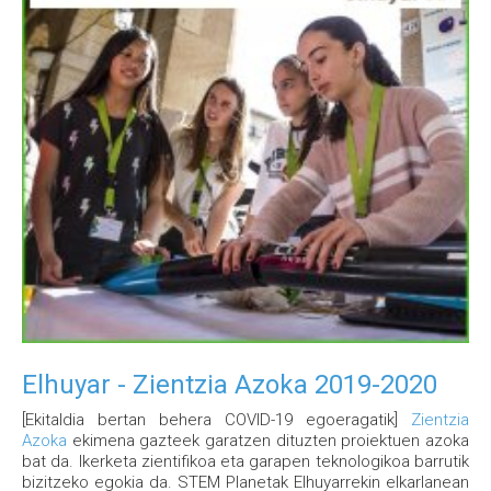
Elhuyar - Zientzia Azoka 2019-2020
[Ekitaldia bertan behera COVID-19 egoeragatik]
Zientzia
Azoka
ekimena gazteek garatzen dituzten proiektuen azoka
bat da. Ikerketa zientifikoa eta garapen teknologikoa barrutik
bizitzeko egokia da. STEM Planetak Elhuyarrekin elkarlanean