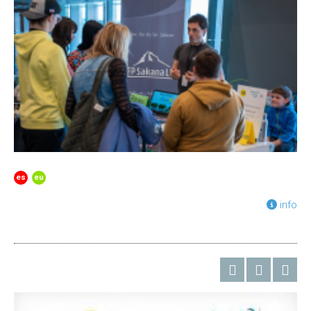
es
eu
info