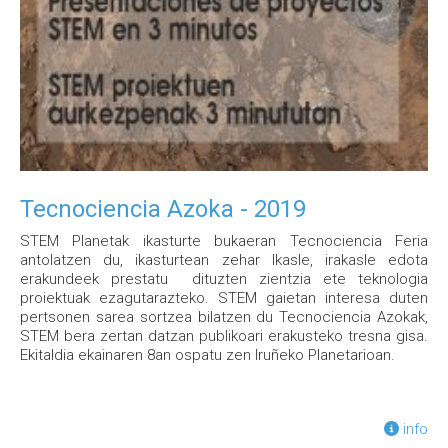
Tecnociencia Azoka - 2019
STEM Planetak ikasturte bukaeran Tecnociencia Feria
antolatzen du, ikasturtean zehar Ikasle, irakasle edota
erakundeek prestatu dituzten zientzia ete teknologia
proiektuak ezagutarazteko. STEM gaietan interesa duten
pertsonen sarea sortzea bilatzen du Tecnociencia Azokak,
STEM bera zertan datzan publikoari erakusteko tresna gisa.
Ekitaldia ekainaren 8an ospatu zen Iruñeko Planetarioan.
info