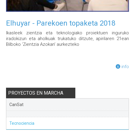
Elhuyar - Parekoen topaketa 2018
Ikasleek zientzia eta teknologiako proiektuen inguruko
iradokizun eta aholkuak trukatuko ditzute, apirilaren 21ean
Bilboko ‘Zientzia Azokan’ aurkezteko
info
PROYECTOS EN MARCHA
CanSat
Tecnociencia