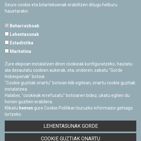
Geure cookie eta bitartekoenak erabiltzen ditugu helburu
hauetarako:
Beharrezkoak
Lehentasunak
Estadistika
PAMPLONETARIOA
Marketina
Calle Sancho RamÃ­rez, s/n
31008 Pamplona, Navarra
Zure ekipoan instalatzen diren cookieak konfiguratzeko, hautatu
Cerrado Temporalmente
ala desautatu cookien aukerak, eta, ondoren, sakatu "Gorde
hobespenak" botoia.
"Cookie guztiak onartu" botoian klik egitean, onartu cookie guztiak
instalatzea.
Halaber, "cookieak errefusatu" botoiaren bidez, ukatu egiten du
horien guztien erabilera.
Klikatu
hemen
gure Cookie Politikari buruzko informazio gehiago
lortzeko.
Facebook
Twitter
Youtube
Flickr
Instagra
LEHENTASUNAK GORDE
Pribatutasun-politika eta Lege-oharra
COOKIE GUZTIAK ONARTU