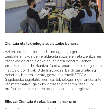
Zientzia eta teknologia sustatzeko beharra
Azken urte honetan inoiz baino ageriago geratu da
zenbaterainokoa den eraldaketa sozialaren eta zientziaren
eta teknologiaren aldeko apustuaren beharra. Denon
erronka da hori: hezkuntza, familia, enpresa zein eragile eta
instituzio politikoak. Bide hori, ordea, berdintasunetik egin
behar da, besteak beste, gazte-gaztetatik STEAM
(ingeleseko sigletatik: zientzia, teknologia, ingeniaritza, arte
eta matematika) gaiekiko interesa piztearen eta STEM
profesional emakumeen presentziaren alde eginez.
Elhuyar Zientzia Azoka, laster hamar urte