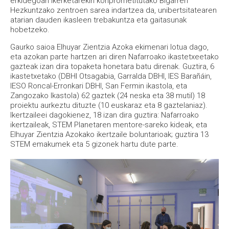
erkidegoan ikerketarekin konprometitutako Bigarren
Hezkuntzako zentroen sarea indartzea da, unibertsitatearen
atarian dauden ikasleen trebakuntza eta gaitasunak
hobetzeko.
Gaurko saioa Elhuyar Zientzia Azoka ekimenari lotua dago,
eta azokan parte hartzen ari diren Nafarroako ikastetxeetako
gazteak izan dira topaketa honetara batu direnak. Guztira, 6
ikastetxetako (DBHI Otsagabia, Garralda DBHI, IES Barañáin,
IESO Roncal-Erronkari DBHI, San Fermin ikastola, eta
Zangozako Ikastola) 62 gaztek (24 neska eta 38 mutil) 18
proiektu aurkeztu dituzte (10 euskaraz eta 8 gaztelaniaz).
Ikertzaileei dagokienez, 18 izan dira guztira: Nafarroako
ikertzaileak, STEM Planetaren mentore-sareko kideak, eta
Elhuyar Zientzia Azokako ikertzaile boluntarioak; guztira 13
STEM emakumek eta 5 gizonek hartu dute parte.