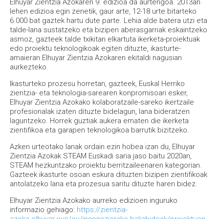
Elhuyar Zientzia Azokaren 9. edizioa da aurtengoa. 2013an
lehen edizioa egin zenetik, gaur arte, 12-18 urte bitarteko
6.000 bat gaztek hartu dute parte. Lehia alde batera utzi eta
talde-lana sustatzeko eta bizipen aberasgarriak eskaintzeko
asmoz, gazteek talde txikitan elkartuta ikerketa-proiektuak
edo proiektu teknologikoak egiten dituzte, ikasturte-
amaieran Elhuyar Zientzia Azokaren ekitaldi nagusian
aurkezteko.
Ikasturteko prozesu horretan, gazteek, Euskal Herriko
zientzia- eta teknologia-sarearen konpromisoari esker,
Elhuyar Zientzia Azokako kolaboratzaile-sareko ikertzaile
profesionalak izaten dituzte bidelagun, lana bideratzen
laguntzeko. Horrek guztiak aukera ematen die ikerketa
zientifikoa eta garapen teknologikoa barrutik bizitzeko.
Azken urteotako lanak ordain ezin hobea izan du, Elhuyar
Zientzia Azokak STEAM Euskadi saria jaso baitu 2020an,
STEAM hezkuntzako proiektu berritzaileenaren kategorian.
Gazteek ikasturte osoan eskura dituzten bizipen zientifikoak
antolatzeko lana eta prozesua saritu dituzte haren bidez.
Elhuyar Zientzia Azokako aurreko edizioen inguruko
informazio gehiago:
https://zientzia-