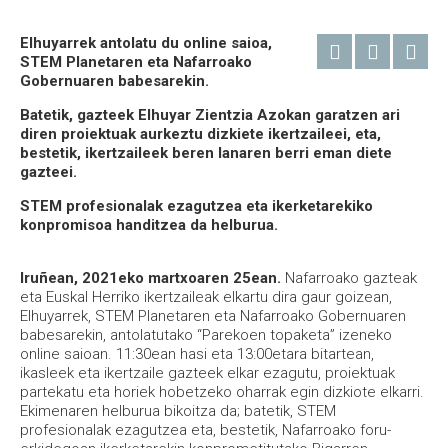
Elhuyarrek antolatu du online saioa,
STEM Planetaren eta Nafarroako
Gobernuaren babesarekin.
Batetik, gazteek Elhuyar Zientzia Azokan garatzen ari
diren proiektuak aurkeztu dizkiete ikertzaileei, eta,
bestetik, ikertzaileek beren lanaren berri eman diete
gazteei.
STEM profesionalak ezagutzea eta ikerketarekiko
konpromisoa handitzea da helburua.
Iruñean, 2021eko martxoaren 25ean.
Nafarroako gazteak
eta Euskal Herriko ikertzaileak elkartu dira gaur goizean,
Elhuyarrek, STEM Planetaren eta Nafarroako Gobernuaren
babesarekin, antolatutako “Parekoen topaketa” izeneko
online saioan. 11:30ean hasi eta 13:00etara bitartean,
ikasleek eta ikertzaile gazteek elkar ezagutu, proiektuak
partekatu eta horiek hobetzeko oharrak egin dizkiote elkarri.
Ekimenaren helburua bikoitza da; batetik, STEM
profesionalak ezagutzea eta, bestetik, Nafarroako foru-