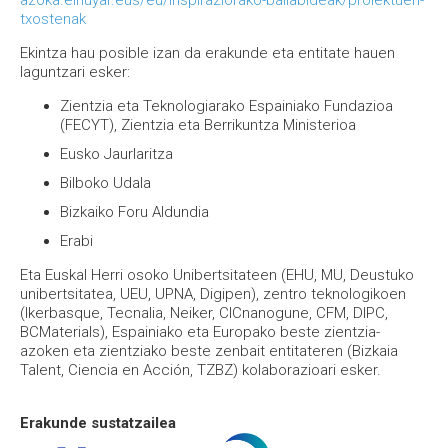
azoka.elhuyar.eus/eu/inspiraziorako-baliabideak/proiektuen-
txostenak
Ekintza hau posible izan da erakunde eta entitate hauen
laguntzari esker:
Zientzia eta Teknologiarako Espainiako Fundazioa
(FECYT), Zientzia eta Berrikuntza Ministerioa
Eusko Jaurlaritza
Bilboko Udala
Bizkaiko Foru Aldundia
Erabi
Eta Euskal Herri osoko Unibertsitateen (EHU, MU, Deustuko
unibertsitatea, UEU, UPNA, Digipen), zentro teknologikoen
(Ikerbasque, Tecnalia, Neiker, CICnanogune, CFM, DIPC,
BCMaterials), Espainiako eta Europako beste zientzia-
azoken eta zientziako beste zenbait entitateren (Bizkaia
Talent, Ciencia en Acción, TZBZ) kolaborazioari esker.
Erakunde sustatzailea