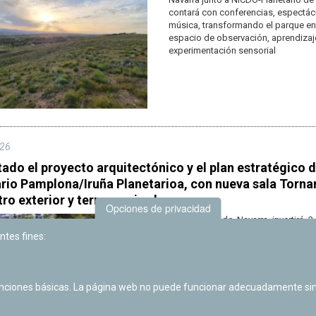
contará con conferencias, espectác
música, transformando el parque en
espacio de observación, aprendizaj
experimentación sensorial
26
ado el proyecto arquitectónico y el plan estratégico d
rio Pamplona/Iruña Planetarioa, con nueva sala Torna
tro exterior y terraza mirador
Opciones de privacidad
El Gobierno de Navarra invertirá 2
para unos trabajos que permitirán 
ntes fines:
30 a un 85% de espacio útil abierto 
y que incluirán una nueva sala Tor
butacas escamoteables
unciones básicas. La página web no puede funcionar adecuadamente sin