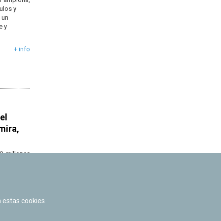
ulos y
 un
e y
+ info
el
mira,
,8 millones
pasar de un
al público,
namira con
 estas cookies.
+ info