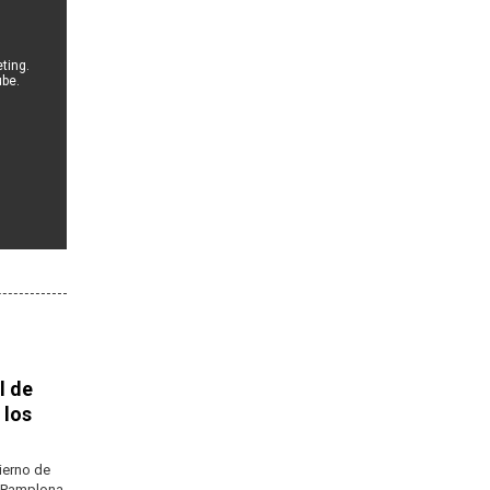
ting.
ube.
l de
 los
ierno de
e Pamplona,