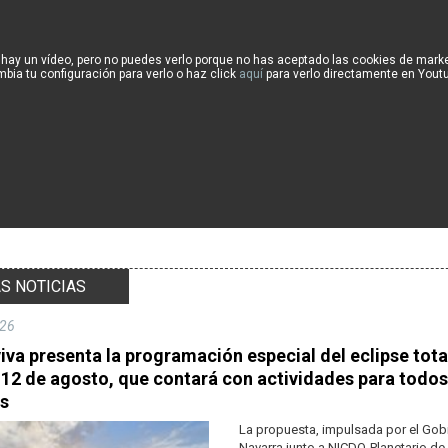
 hay un vídeo, pero no puedes verlo porque no has aceptado las cookies de marke
bia tu configuración para verlo o haz click
aquí
para verlo directamente en Yout
S NOTICIAS
26
va presenta la programación especial del eclipse tota
 12 de agosto, que contará con actividades para todos
os
La propuesta, impulsada por el Gob
Navarra junto a NICDO-Planetario d