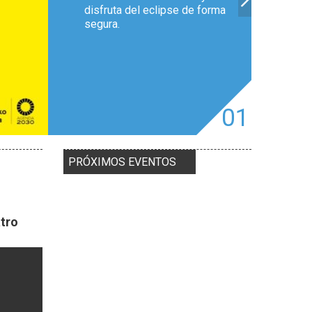
disfruta del eclipse de forma
segura.
01
PRÓXIMOS EVENTOS
atro