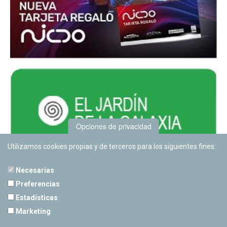
Opciones de privacidad
Utilizamos cookies propias y de terceros para los siguientes fines:
Necesarias
Preferencias
Estadísticas
PLANETARIO DE PAMPLONA
Marketing
Calle Sancho RamÃ­rez, s/n
31008 Pamplona, Navarra