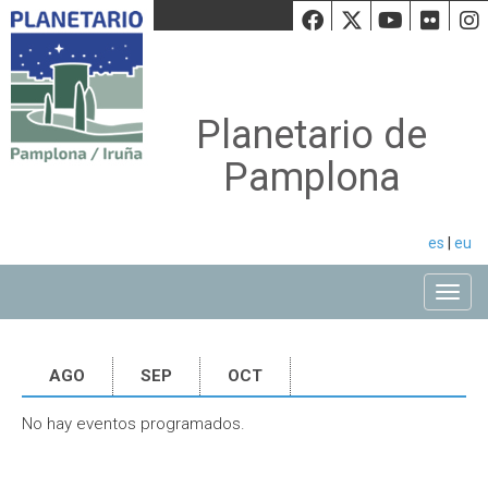
Facebook
Twiiter
Youtu
Fli
Planetario de
Pamplona
es
|
eu
Toggle
AGO
SEP
OCT
No hay eventos programados.