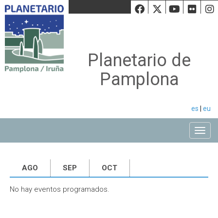
Facebook
Twiiter
Youtu
Fli
Planetario de
Pamplona
es
|
eu
Toggle
AGO
SEP
OCT
No hay eventos programados.