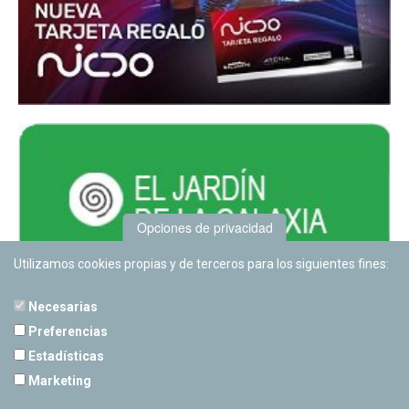
Opciones de privacidad
Utilizamos cookies propias y de terceros para los siguientes fines:
Necesarias
Preferencias
Estadísticas
PLANETARIO DE PAMPLONA
Marketing
Calle Sancho RamÃ­rez, s/n
31008 Pamplona, Navarra