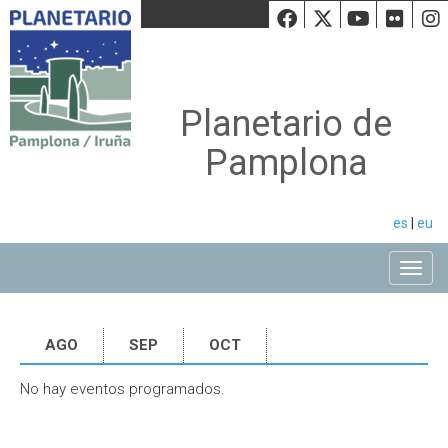
Facebook
Twiiter
Youtu
Fli
Planetario de
Pamplona
es
|
eu
Toggle
AGO
SEP
OCT
No hay eventos programados.