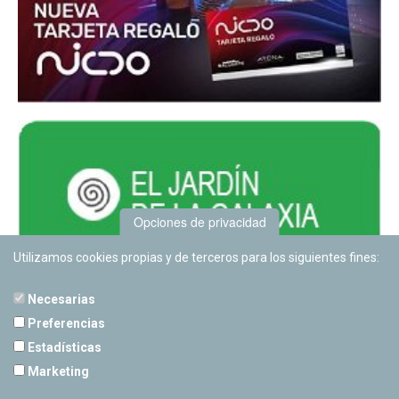
Opciones de privacidad
Utilizamos cookies propias y de terceros para los siguientes fines:
Necesarias
Preferencias
Estadísticas
PLANETARIO DE PAMPLONA
Marketing
Calle Sancho RamÃ­rez, s/n
31008 Pamplona, Navarra