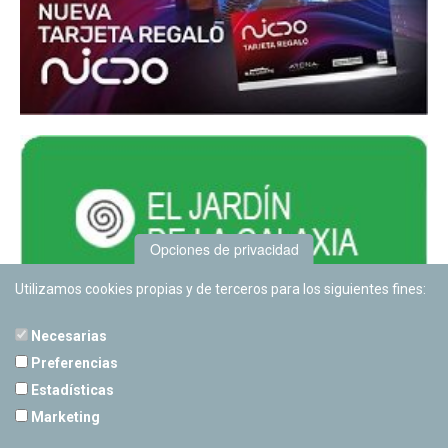
Opciones de privacidad
Utilizamos cookies propias y de terceros para los siguientes fines:
Necesarias
Preferencias
Estadísticas
PLANETARIO DE PAMPLONA
Marketing
Calle Sancho RamÃ­rez, s/n
31008 Pamplona, Navarra