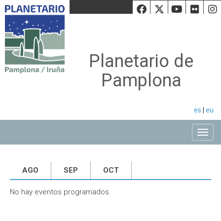
Facebook
Twiiter
Youtu
Fli
Planetario de
Pamplona
es
|
eu
Toggle
AGO
SEP
OCT
No hay eventos programados.