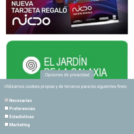
Opciones de privacidad
Utilizamos cookies propias y de terceros para los siguientes fines:
Necesarias
Preferencias
Estadísticas
PLANETARIO DE PAMPLONA
Marketing
Calle Sancho RamÃ­rez, s/n
31008 Pamplona, Navarra