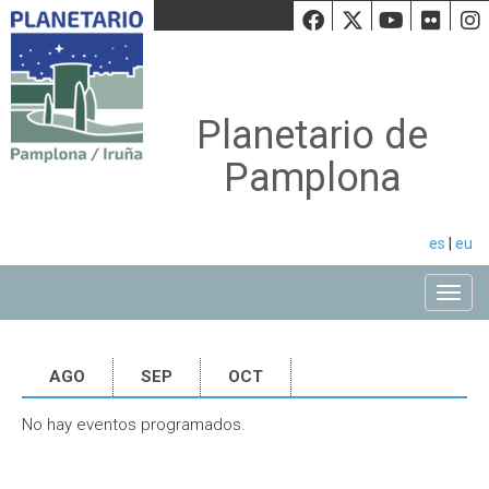
Facebook
Twiiter
Youtu
Fli
Planetario de
Pamplona
es
|
eu
Toggle
AGO
SEP
OCT
No hay eventos programados.