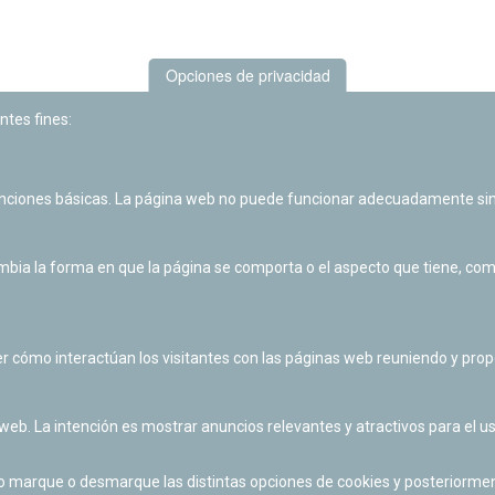
Opciones de privacidad
ntes fines:
unciones básicas. La página web no puede funcionar adecuadamente sin
Las actividades de divulgación y educación científica de Planetario
de Pamplona cuentan con el impulso de la Fundación "la Caixa".
ia la forma en que la página se comporta o el aspecto que tiene, como 
r cómo interactúan los visitantes con las páginas web reuniendo y pr
 web. La intención es mostrar anuncios relevantes y atractivos para el us
po marque o desmarque las distintas opciones de cookies y posteriormen