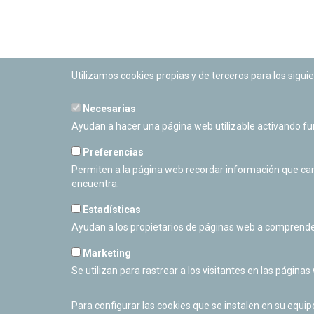
Utilizamos cookies propias y de terceros para los siguie
Necesarias
PLANETARIO DE PAMPLONA
Ayudan a hacer una página web utilizable activando f
Calle Sancho RamÃ­rez, s/n
31008 Pamplona, Navarra
Preferencias
Cerrado Temporalmente
Permiten a la página web recordar información que camb
encuentra.
Estadísticas
Ayudan a los propietarios de páginas web a comprende
Marketing
Se utilizan para rastrear a los visitantes en las páginas
Para configurar las cookies que se instalen en su equi