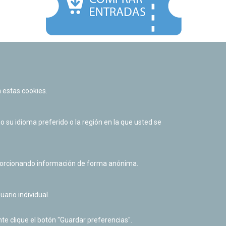
Facebook
Twitter
Youtube
Flickr
Instagr
 estas cookies.
Política de privacidad y Aviso legal
Política de cookies
su idioma preferido o la región en la que usted se
Derecho de acceso a información pública
Accesibilidad
oporcionando información de forma anónima.
uario individual.
te clique el botón "Guardar preferencias".