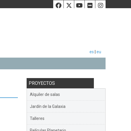
Facebook
Twiiter
Youtube
Flickr
Instag
es
|
eu
PROYECTOS
Alquiler de salas
Jardín de la Galaxia
Talleres
Películas Planetario