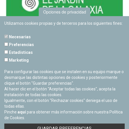
Opciones de privacidad
Utilizamos cookies propias y de terceros para los siguientes fines:
Necesarias
Preferencias
Estadísticas
PLANETARIO DE PAMPLONA
Marketing
Calle Sancho RamÃ­rez, s/n
31008 Pamplona, Navarra
Para configurar las cookies que se instalen en su equipo marque o
Cerrado Temporalmente
desmarque las distintas opciones de cookies y posteriormente
clique el botón "Guardar preferencias".
Al hacer clic en el botón "Aceptar todas las cookies", acepta la
instalación de todas las cookies.
Igualmente, con el botón "Rechazar cookies" deniega el uso de
todas ellas.
Pinche
aquí
para obtener más información sobre nuestra Política
de Cookies.
Facebook
Twitter
Youtube
Flickr
Instagra
GUARDAR PREFERENCIAS