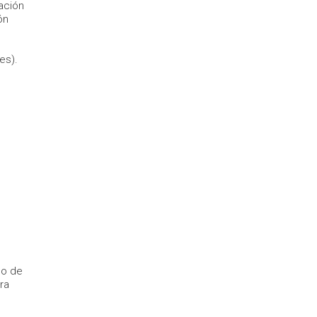
ación
ón
es).
no de
ra