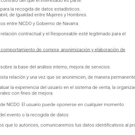
contrato del que el interesado es parte.
para la recogida de datos estadísticos.
abril, de Igualdad entre Mujeres y Hombres.
os entre NICDO y Gobierno de Navarra.
 relación contractual y el Responsable esté legitimado para el
de comportamiento de compra, anonimización y elaboración de
obre la base del análisis interno, mejora de servicios.
 exista relación y una vez que se anonimicen, de manera permanent
luar la experiencia del usuario en el sistema de venta, la organiza
rales con fines de mejora.
o de NICDO. El usuario puede oponerse en cualquier momento
del evento o la recogida de datos
os que lo autorices, comunicaremos tus datos identificativos al p