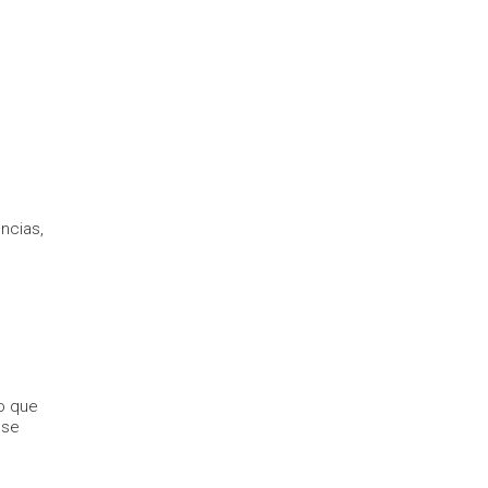
u
ncias,
lo que
 se