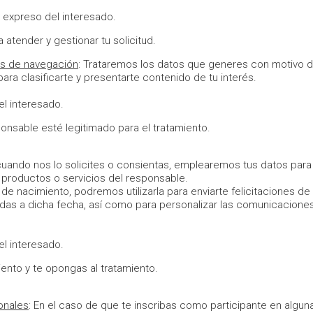
expreso del interesado.
 atender y gestionar tu solicitud.
tos de navegación
: Trataremos los datos que generes con motivo d
para clasificarte y presentarte contenido de tu interés.
l interesado.
ponsable esté legitimado para el tratamiento.
cuando nos lo solicites o consientas, emplearemos tus datos para
productos o servicios del responsable.
de nacimiento, podremos utilizarla para enviarte felicitaciones de
as a dicha fecha, así como para personalizar las comunicacione
l interesado.
iento y te opongas al tratamiento.
onales
: En el caso de que te inscribas como participante en algun