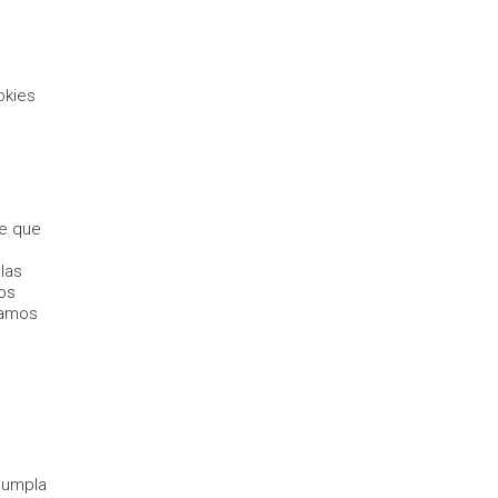
okies
de que
las
mos
íamos
 cumpla