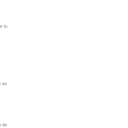
e tu
s en
a de