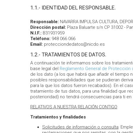
1.1.- IDENTIDAD DEL RESPONSABLE.
Responsable:
NAVARRA IMPULSA CULTURA, DEPORT
Dirección postal:
Plaza Baluarte s/n CP 31002 - Pa
N.I.F.:
B31931959
Teléfono:
948 066 066
Email:
protecciondedatos@nicdo.es
1.2.- TRATAMIENTOS DE DATOS.
A continuación te informamos sobre los tratamiento
base legal del
Reglamento General de Protección 
de los dato (a los que habrá que añadir el tiempo 
posibles responsabilidades que se pudieran derivar
para la que los datos fueron recabados). En el cas
tratamiento de tus datos, para una finalidad que r
posterioridad) no tendrá consecuencias para ti en
RELATIVOS A NUESTRA RELACIÓN CONTIGO
Tratamientos y finalidades
Solicitudes de información o consulta
: Emple
reclamaciones que nos remitas, con la gesti