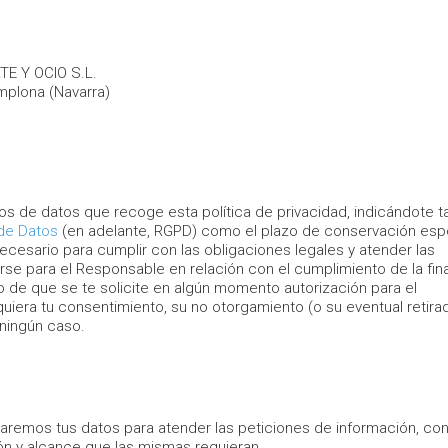
E Y OCIO S.L.
mplona (Navarra)
s de datos que recoge esta política de privacidad, indicándote ta
de Datos
(en adelante, RGPD) como el plazo de conservación esp
necesario para cumplir con las obligaciones legales y atender las
se para el Responsable en relación con el cumplimiento de la fin
o de que se te solicite en algún momento autorización para el
equiera tu consentimiento, su no otorgamiento (o su eventual retir
 ningún caso.
aremos tus datos para atender las peticiones de información, con
ón y alcance que las mismas requieran.