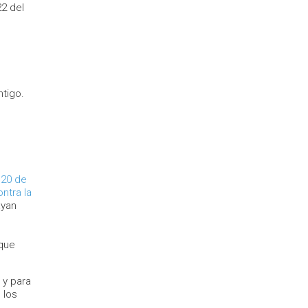
22 del
ntigo.
 20 de
ntra la
ayan
 que
 y para
 los