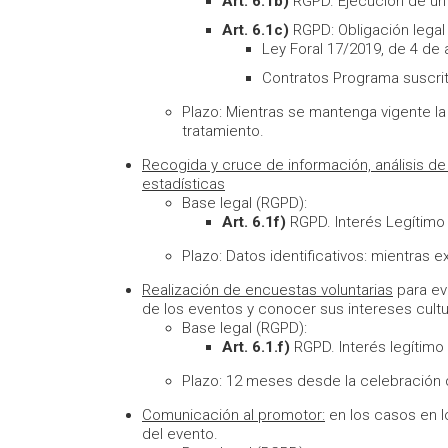
Art. 6.1b)
RGPD. Ejecución de un 
Art. 6.1c)
RGPD: Obligación legal 
Ley Foral 17/2019, de 4 de 
Contratos Programa suscrit
Plazo: Mientras se mantenga vigente la
tratamiento.
Recogida y cruce de información, análisis 
estadísticas
Base legal (RGPD):
Art. 6.1f)
RGPD. Interés Legítimo s
Plazo: Datos identificativos: mientras
Realización de encuestas voluntarias
para eva
de los eventos y conocer sus intereses cultu
Base legal (RGPD):
Art. 6.1.f)
RGPD. Interés legítim
Plazo: 12 meses desde la celebración 
Comunicación al promotor:
en los casos en l
del evento.