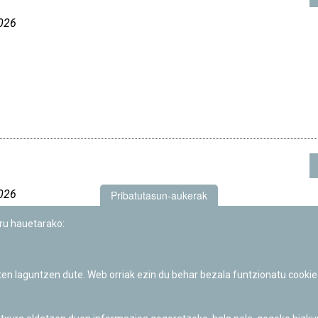
026
026
Pribatutasun-aukerak
uru hauetarako:
iten laguntzen dute. Web orriak ezin du behar bezala funtzionatu cookie