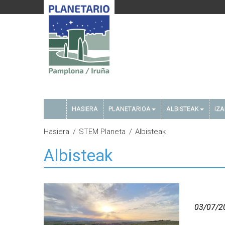
HASIERA
PLANETARIOA
ALBISTEAK
IZ
Hasiera
STEM Planeta
Albisteak
Albisteak
03/07/2