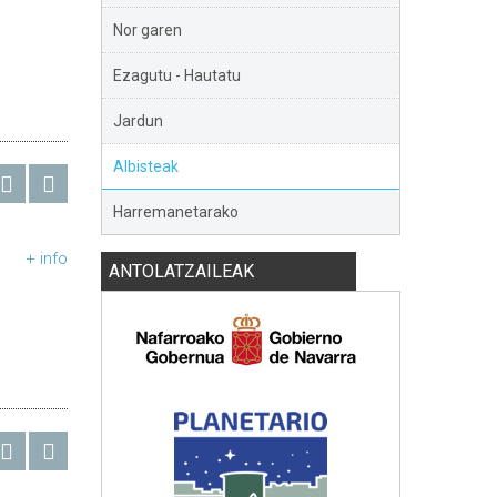
Nor garen
Ezagutu - Hautatu
Jardun
Albisteak
Harremanetarako
+ info
ANTOLATZAILEAK