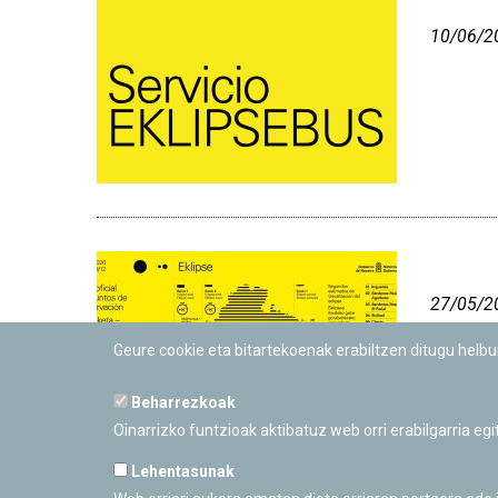
10/06/2
27/05/2
Geure cookie eta bitartekoenak erabiltzen ditugu helb
Beharrezkoak
Oinarrizko funtzioak aktibatuz web orri erabilgarria eg
Lehentasunak