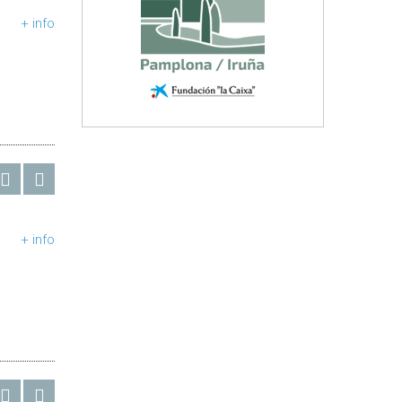
+ info
+ info