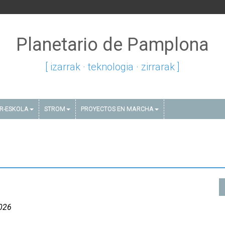
Planetario de Pamplona
[ izarrak · teknologia · zirrarak ]
AR-ESKOLA
STROM
PROYECTOS EN MARCHA
026