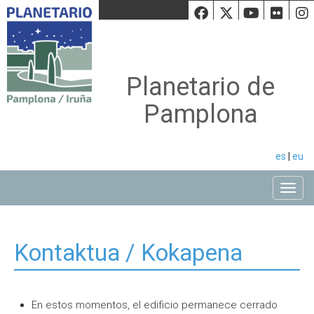
Facebook
Twiiter
Youtu
Fli
Planetario de
Pamplona
es
|
eu
Toggle
Kontaktua / Kokapena
En estos momentos, el edificio permanece cerrado