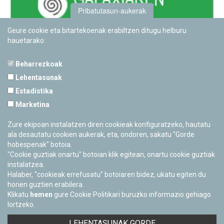
Pribatutasun-aukerak
Geure cookie eta bitartekoenak erabiltzen ditugu helburu
hauetarako:
Beharrezkoak
Lehentasunak
Estadistika
PAMPLONETARIOA
Marketina
Calle Sancho RamÃ­rez, s/n
31008 Pamplona, Navarra
Zure ekipoan instalatzen diren cookieak konfiguratzeko, hautatu
Cerrado Temporalmente
ala desautatu cookien aukerak, eta, ondoren, sakatu "Gorde
hobespenak" botoia.
"Cookie guztiak onartu" botoian klik egitean, onartu cookie guztiak
instalatzea.
Halaber, "cookieak errefusatu" botoiaren bidez, ukatu egiten du
horien guztien erabilera.
Klikatu
hemen
gure Cookie Politikari buruzko informazio gehiago
lortzeko.
Facebook
Twitter
Youtube
Flickr
Instagra
LEHENTASUNAK GORDE